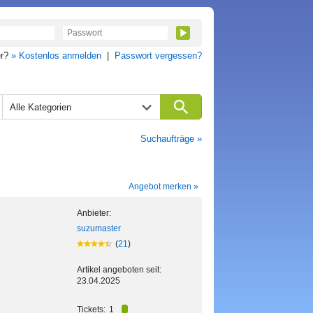
er?
» Kostenlos anmelden
|
Passwort vergessen?
Alle Kategorien
Suchaufträge »
Angebot merken »
Anbieter:
suzumaster
(
21
)
Artikel angeboten seit:
23.04.2025
Tickets:
1