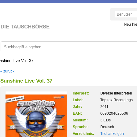
Neu hi
DIE TAUSCHBÖRSE
nshine Live Vol. 37
« zurück
Sunshine Live Vol. 37
Interpret:
Diverse Interpreten
Label:
Toptrax Recordings
Jahr:
2011
EAN:
0090204625536
Medium:
3 CDs
Sprache:
Deutsch
Verzeichnis:
Titel anzeigen