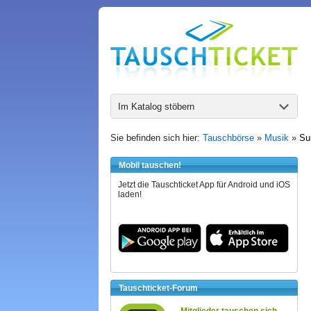
Im Katalog stöbern
Sie befinden sich hier:
Tauschbörse
»
Musik
»
Su
Mobil tauschen!
Jetzt die Tauschticket App für Android und iOS
laden!
Tauschticket-Forum