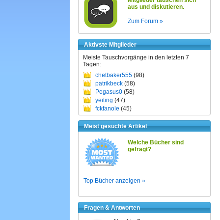
Mitglieder tauschen sich
aus und diskutieren.
Zum Forum »
Aktivste Mitglieder
Meiste Tauschvorgänge in den letzten 7
Tagen:
chetbaker555
(98)
patrikbeck
(58)
Pegasus0
(58)
yeiting
(47)
fckfanole
(45)
Meist gesuchte Artikel
Welche Bücher sind
gefragt?
Top Bücher anzeigen »
Fragen & Antworten