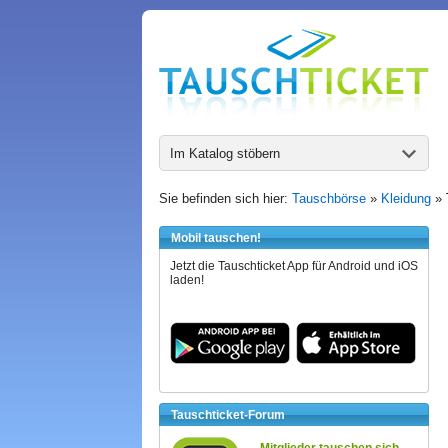
Im Katalog stöbern
Sie befinden sich hier:
Tauschbörse
»
Kleidung
»
Mobil tauschen!
Jetzt die Tauschticket App für Android und iOS
laden!
Tauschticket-Forum