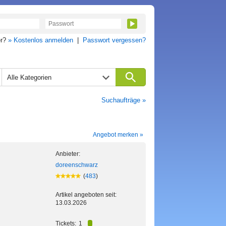
er?
» Kostenlos anmelden
|
Passwort vergessen?
Alle Kategorien
Suchaufträge »
Angebot merken »
Anbieter:
doreenschwarz
(
483
)
Artikel angeboten seit:
13.03.2026
Tickets:
1