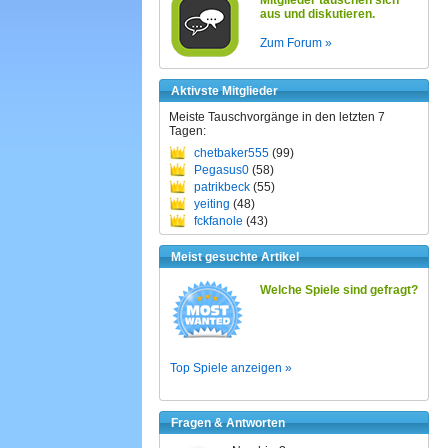
Mitglieder tauschen sich
aus und diskutieren.
Zum Forum »
Aktivste Mitglieder
Meiste Tauschvorgänge in den letzten 7
Tagen:
chetbaker555
(99)
Pegasus0
(58)
patrikbeck
(55)
yeiting
(48)
fckfanole
(43)
Meist gesuchte Artikel
Welche Spiele sind gefragt?
Top Spiele anzeigen »
Fragen & Antworten