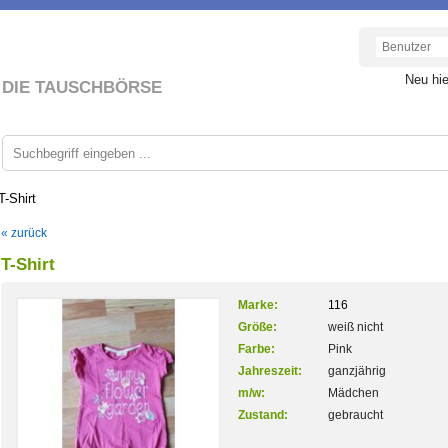
Neu hi
DIE TAUSCHBÖRSE
T-Shirt
« zurück
T-Shirt
Marke:
116
Größe:
weiß nicht
Farbe:
Pink
Jahreszeit:
ganzjährig
m/w:
Mädchen
Zustand:
gebraucht