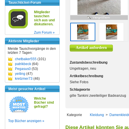
Tauschticket-Forum
Mitglieder
tauschen
sich aus und
diskutieren.
Zum Forum »
Aktivste Mitglieder
Artikel anfordern
Meiste Tauschvorgänge in den
letzten 7 Tagen:
chetbaker555
(101)
Zustandsbeschreibung
patrikbeck
(64)
Ungetragen, neu
Pegasus0
(53)
yeiting
(47)
Artikelbeschreibung
kretzmer73
(46)
Siehe Fotos
Meist gesuchte Artikel
Schlagworte
gille Tankini zweiteiliger Badeanzug
Welche
Bücher sind
gefragt?
Kategorie
Kleidung
>
Damenkleid
Top Bücher anzeigen »
Diese Artikel könnten Sie a