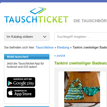
DIE TAUSCHBÖR
Im Katalog stöbern
Sie befinden sich hier:
Tauschbörse
»
Kleidung
»
Tankini zweiteiliger Bad
« zurück
Mobil tauschen!
Tankini zweiteiliger Badea
Jetzt die Tauschticket App für
Android und iOS laden!