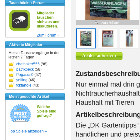
Tauschticket-Forum
Mitglieder
tauschen
sich aus und
diskutieren.
Zum Forum »
Aktivste Mitglieder
Meiste Tauschvorgänge in den
Artikel anfordern
letzten 7 Tagen:
chetbaker555
(98)
patrikbeck
(58)
Zustandsbeschreib
Pegasus0
(57)
yeiting
(46)
Nur einmal mal drin g
fckfanole
(43)
Nichtraucherhaushalt
Meist gesuchte Artikel
Haushalt mit Tieren
Welche
Spiele sind
Artikelbeschreibun
gefragt?
Die „DK Gartentipps“ 
Top Spiele anzeigen »
handlichen und preisw