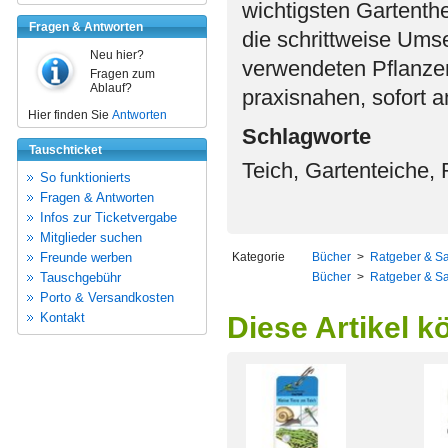
wichtigsten Gartenth
Fragen & Antworten
die schrittweise Ums
Neu hier?
verwendeten Pflanzens
Fragen zum
Ablauf?
praxisnahen, sofort 
Hier finden Sie
Antworten
Schlagworte
Tauschticket
Teich, Gartenteiche, 
So funktionierts
Fragen & Antworten
Infos zur Ticketvergabe
Mitglieder suchen
Freunde werben
Kategorie
Bücher
>
Ratgeber & S
Tauschgebühr
Bücher
>
Ratgeber & S
Porto & Versandkosten
Kontakt
Diese Artikel k