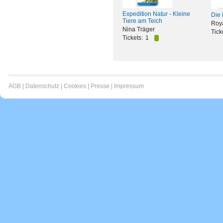
Expedition Natur - Kleine
Die 
Tiere am Teich
Roy
Nina Träger
Tick
Tickets:
1
AGB
|
Datenschutz
|
Cookies
|
Presse
|
Impressum