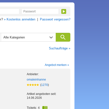
er?
» Kostenlos anmelden
|
Passwort vergessen?
Alle Kategorien
Suchaufträge »
Angebot merken »
Anbieter:
omaleinhanne
(
1270
)
Artikel angeboten seit:
14.06.2026
Tickets:
4