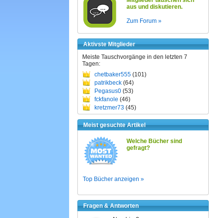
Mitglieder tauschen sich
aus und diskutieren.
Zum Forum »
Aktivste Mitglieder
Meiste Tauschvorgänge in den letzten 7
Tagen:
chetbaker555
(101)
patrikbeck
(64)
Pegasus0
(53)
fckfanole
(46)
kretzmer73
(45)
Meist gesuchte Artikel
Welche Bücher sind
gefragt?
Top Bücher anzeigen »
Fragen & Antworten