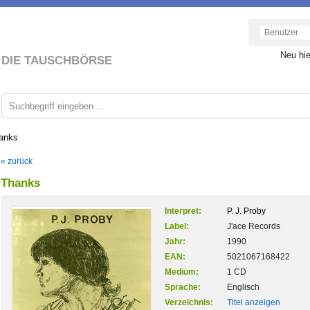
Neu hi
DIE TAUSCHBÖRSE
anks
« zurück
Thanks
Interpret:
P. J. Proby
Label:
J'ace Records
Jahr:
1990
EAN:
5021067168422
Medium:
1 CD
Sprache:
Englisch
Verzeichnis:
Titel anzeigen