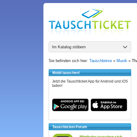
Im Katalog stöbern
Sie befinden sich hier:
Tauschbörse
»
Musik
»
Th
Mobil tauschen!
Jetzt die Tauschticket App für Android und iOS
laden!
Tauschticket-Forum