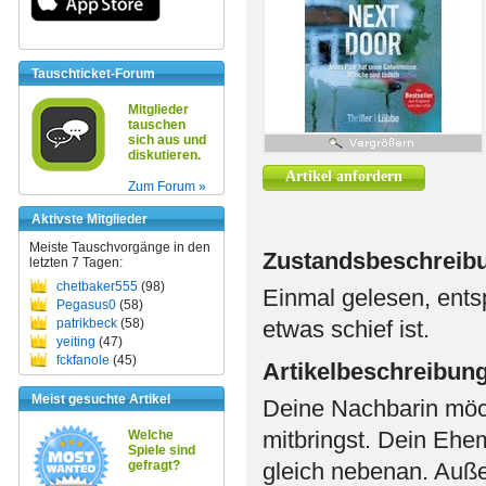
Tauschticket-Forum
Mitglieder
tauschen
sich aus und
diskutieren.
Artikel anfordern
Zum Forum »
Aktivste Mitglieder
Meiste Tauschvorgänge in den
Zustandsbeschreib
letzten 7 Tagen:
chetbaker555
(98)
Einmal gelesen, ents
Pegasus0
(58)
patrikbeck
(58)
etwas schief ist.
yeiting
(47)
fckfanole
(45)
Artikelbeschreibun
Meist gesuchte Artikel
Deine Nachbarin möch
mitbringst. Dein Ehe
Welche
Spiele sind
gefragt?
gleich nebenan. Auß