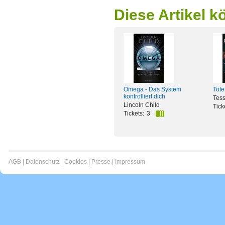
Diese Artikel k
Omega - Das System
Tote
kontrolliert dich
Tess
Lincoln Child
Tick
Tickets:
3
AGB
|
Datenschutz
|
Cookies
|
Presse
|
Impressum