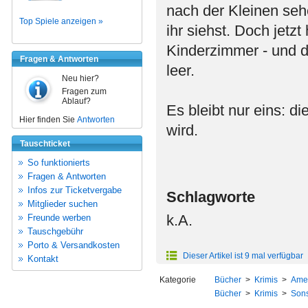
nach der Kleinen sehe
Top Spiele anzeigen »
ihr siehst. Doch jetzt
Kinderzimmer - und d
Fragen & Antworten
leer.
Neu hier?
Fragen zum
Ablauf?
Es bleibt nur eins: di
Hier finden Sie
Antworten
wird.
Tauschticket
So funktionierts
Fragen & Antworten
Infos zur Ticketvergabe
Schlagworte
Mitglieder suchen
k.A.
Freunde werben
Tauschgebühr
Porto & Versandkosten
Dieser Artikel ist 9 mal verfügbar
Kontakt
Kategorie
Bücher
>
Krimis
>
Amer
Bücher
>
Krimis
>
Sons