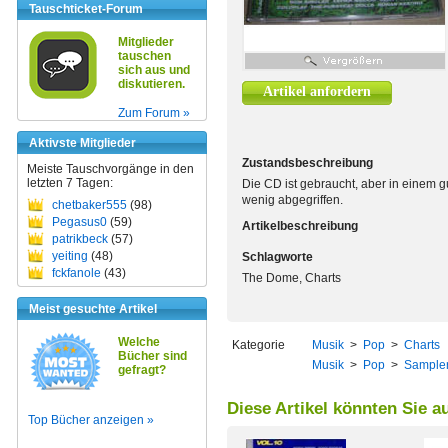
Tauschticket-Forum
Mitglieder
tauschen
sich aus und
diskutieren.
Artikel anfordern
Zum Forum »
Aktivste Mitglieder
Zustandsbeschreibung
Meiste Tauschvorgänge in den
letzten 7 Tagen:
Die CD ist gebraucht, aber in einem 
wenig abgegriffen.
chetbaker555
(98)
Pegasus0
(59)
Artikelbeschreibung
patrikbeck
(57)
yeiting
(48)
Schlagworte
fckfanole
(43)
The Dome, Charts
Meist gesuchte Artikel
Welche
Kategorie
Musik
>
Pop
>
Charts
Bücher sind
Musik
>
Pop
>
Sample
gefragt?
Diese Artikel könnten Sie a
Top Bücher anzeigen »