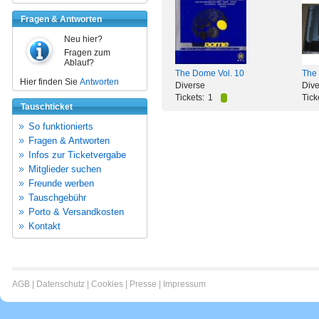
Fragen & Antworten
Neu hier?
Fragen zum
Ablauf?
The Dome Vol. 10
The
Hier finden Sie
Antworten
Diverse
Dive
Tickets:
1
Tick
Tauschticket
So funktionierts
Fragen & Antworten
Infos zur Ticketvergabe
Mitglieder suchen
Freunde werben
Tauschgebühr
Porto & Versandkosten
Kontakt
AGB
|
Datenschutz
|
Cookies
|
Presse
|
Impressum