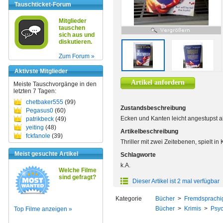
Tauschticket-Forum
Mitglieder
tauschen
sich aus und
diskutieren.
Zum Forum »
Aktivste Mitglieder
Artikel anfordern
Meiste Tauschvorgänge in den
letzten 7 Tagen:
chetbaker555
(99)
Zustandsbeschreibung
Pegasus0
(60)
Ecken und Kanten leicht angestupst 
patrikbeck
(49)
yeiting
(48)
Artikelbeschreibung
fckfanole
(39)
Thriller mit zwei Zeitebenen, spielt in 
Meist gesuchte Artikel
Schlagworte
k.A.
Welche Filme
sind gefragt?
Dieser Artikel ist 2 mal verfügbar
Kategorie
Bücher
>
Fremdsprachi
Bücher
>
Krimis
>
Psyc
Top Filme anzeigen »