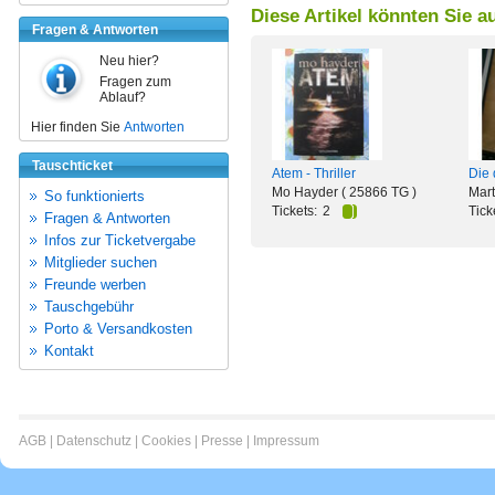
Diese Artikel könnten Sie a
Fragen & Antworten
Neu hier?
Fragen zum
Ablauf?
Hier finden Sie
Antworten
Tauschticket
Atem - Thriller
Die 
Mo Hayder ( 25866 TG )
Mart
So funktionierts
Tickets:
2
Tick
Fragen & Antworten
Infos zur Ticketvergabe
Mitglieder suchen
Freunde werben
Tauschgebühr
Porto & Versandkosten
Kontakt
AGB
|
Datenschutz
|
Cookies
|
Presse
|
Impressum