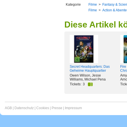
Kategorie
Filme
>
Fantasy & Scien
Filme
>
Action & Abente
Diese Artikel k
Secret Headquarters: Das
Fire
Geheime Hauptquartier
Chro
Owen Wilson, Jesse
Amy 
Williams, Michael Pena
Arno
Tickets:
3
Tick
AGB
|
Datenschutz
|
Cookies
|
Presse
|
Impressum