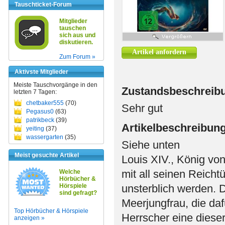
Tauschticket-Forum
Mitglieder
tauschen
sich aus und
diskutieren.
Artikel anfordern
Zum Forum »
Aktivste Mitglieder
Meiste Tauschvorgänge in den
Zustandsbeschreib
letzten 7 Tagen:
chetbaker555
(70)
Sehr gut
Pegasus0
(63)
patrikbeck
(39)
Artikelbeschreibun
yeiting
(37)
wassergarten
(35)
Siehe unten
Meist gesuchte Artikel
Louis XIV., König von
mit all seinen Reich
Welche
Hörbücher &
Hörspiele
unsterblich werden. D
sind gefragt?
Meerjungfrau, die da
Top Hörbücher & Hörspiele
Herrscher eine diese
anzeigen »