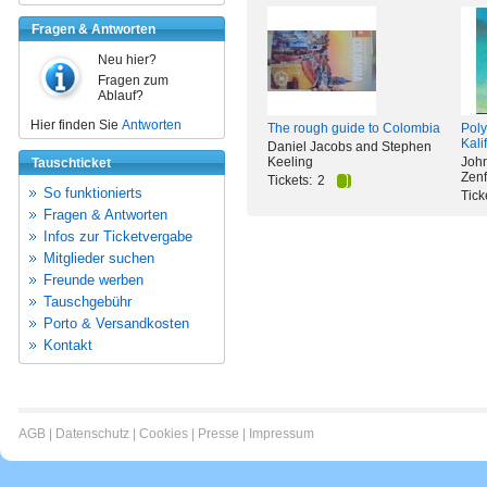
Fragen & Antworten
Neu hier?
Fragen zum
Ablauf?
Hier finden Sie
Antworten
The rough guide to Colombia
Poly
Kali
Daniel Jacobs and Stephen
Keeling
John
Tauschticket
Zenf
Tickets:
2
So funktionierts
Tick
Fragen & Antworten
Infos zur Ticketvergabe
Mitglieder suchen
Freunde werben
Tauschgebühr
Porto & Versandkosten
Kontakt
AGB
|
Datenschutz
|
Cookies
|
Presse
|
Impressum