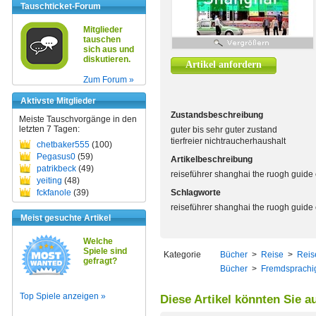
Tauschticket-Forum
Mitglieder
tauschen
sich aus und
diskutieren.
Artikel anfordern
Zum Forum »
Aktivste Mitglieder
Zustandsbeschreibung
Meiste Tauschvorgänge in den
letzten 7 Tagen:
guter bis sehr guter zustand
tierfreier nichtraucherhaushalt
chetbaker555
(100)
Pegasus0
(59)
Artikelbeschreibung
patrikbeck
(49)
reiseführer shanghai the ruogh guide 
yeiting
(48)
fckfanole
(39)
Schlagworte
reiseführer shanghai the ruogh guide 
Meist gesuchte Artikel
Welche
Spiele sind
Kategorie
Bücher
>
Reise
>
Reis
gefragt?
Bücher
>
Fremdsprachi
Top Spiele anzeigen »
Diese Artikel könnten Sie a