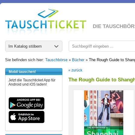
DIE TAUSCHBÖR
Im Katalog stöbern
Sie befinden sich hier:
Tauschbörse
»
Bücher
»
The Rough Guide to Shan
« zurück
Mobil tauschen!
The Rough Guide to Shangh
Jetzt die Tauschticket App für
Android und iOS laden!