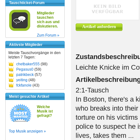
Tauschticket-Forum
Mitglieder
tauschen
sich aus und
diskutieren.
Artikel anfordern
Zum Forum »
Aktivste Mitglieder
Meiste Tauschvorgänge in den
Zustandsbeschreib
letzten 7 Tagen:
chetbaker555
(98)
Leichte Knicke im Co
Pegasus0
(59)
patrikbeck
(57)
Artikelbeschreibun
yeiting
(48)
fckfanole
(43)
2:1-Tausch
Meist gesuchte Artikel
In Boston, there's a k
who breaks into their 
Welche
Musik ist
gefragt?
torture on his victims 
police to suspect he 
Top Musik anzeigen »
lives, takes them ...