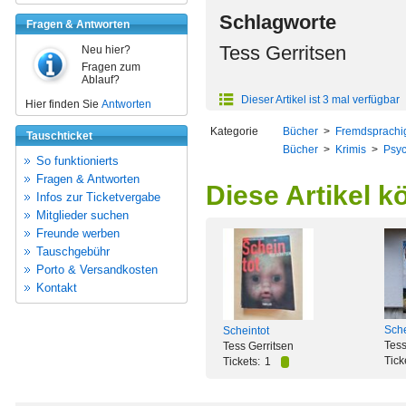
Schlagworte
Fragen & Antworten
Tess Gerritsen
Neu hier?
Fragen zum
Ablauf?
Dieser Artikel ist 3 mal verfügbar
Hier finden Sie
Antworten
Kategorie
Bücher
>
Fremdsprachi
Tauschticket
Bücher
>
Krimis
>
Psyc
So funktionierts
Fragen & Antworten
Diese Artikel k
Infos zur Ticketvergabe
Mitglieder suchen
Freunde werben
Tauschgebühr
Porto & Versandkosten
Kontakt
Sche
Scheintot
Tess
Tess Gerritsen
Tick
Tickets:
1