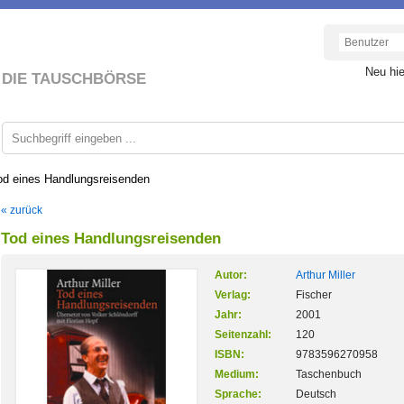
Neu hi
DIE TAUSCHBÖRSE
od eines Handlungsreisenden
« zurück
Tod eines Handlungsreisenden
Autor:
Arthur Miller
Verlag:
Fischer
Jahr:
2001
Seitenzahl:
120
ISBN:
9783596270958
Medium:
Taschenbuch
Sprache:
Deutsch