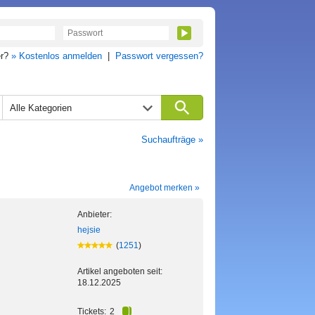
er?
» Kostenlos anmelden
|
Passwort vergessen?
Alle Kategorien
Suchaufträge »
Angebot merken »
Anbieter:
hejsie
(
1251
)
Artikel angeboten seit:
18.12.2025
Tickets:
2