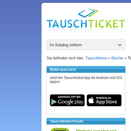
Im Katalog stöbern
Sie befinden sich hier:
Tauschbörse
»
Bücher
»
T
Mobil tauschen!
Jetzt die Tauschticket App für Android und iOS
laden!
Tauschticket-Forum