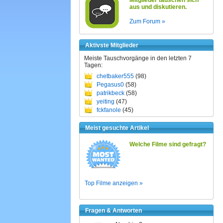
Mitglieder tauschen sich
aus und diskutieren.
Zum Forum »
Aktivste Mitglieder
Meiste Tauschvorgänge in den letzten 7
Tagen:
chetbaker555
(98)
Pegasus0
(58)
patrikbeck
(58)
yeiting
(47)
fckfanole
(45)
Meist gesuchte Artikel
Welche Filme sind gefragt?
Top Filme anzeigen »
Fragen & Antworten