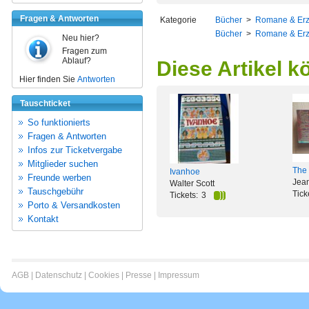
Fragen & Antworten
Kategorie
Bücher
>
Romane & Er
Bücher
>
Romane & Er
Neu hier?
Fragen zum
Ablauf?
Diese Artikel k
Hier finden Sie
Antworten
Tauschticket
So funktionierts
Fragen & Antworten
Infos zur Ticketvergabe
Mitglieder suchen
The 
Ivanhoe
Freunde werben
Jean
Walter Scott
Tauschgebühr
Tick
Tickets:
3
Porto & Versandkosten
Kontakt
AGB
|
Datenschutz
|
Cookies
|
Presse
|
Impressum