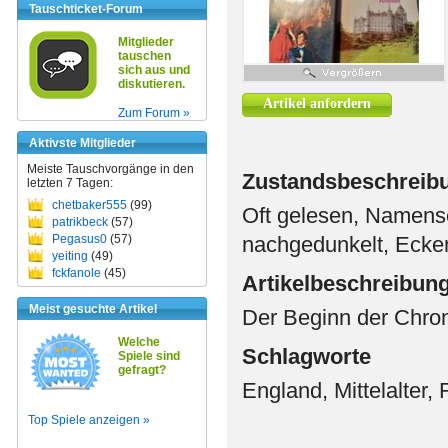
Tauschticket-Forum
Mitglieder
tauschen
sich aus und
diskutieren.
Artikel anfordern
Zum Forum »
Aktivste Mitglieder
Meiste Tauschvorgänge in den
Zustandsbeschreib
letzten 7 Tagen:
chetbaker555
(99)
Oft gelesen, Namense
patrikbeck
(57)
Pegasus0
(57)
nachgedunkelt, Ecke
yeiting
(49)
fckfanole
(45)
Artikelbeschreibun
Meist gesuchte Artikel
Der Beginn der Chron
Welche
Schlagworte
Spiele sind
gefragt?
England, Mittelalter,
Top Spiele anzeigen »