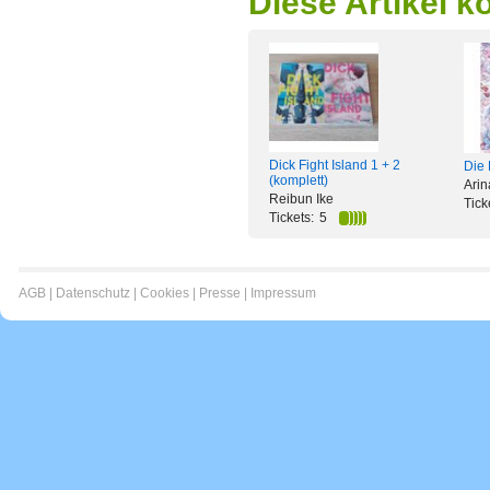
Diese Artikel k
Dick Fight Island 1 + 2
Die 
(komplett)
Ari
Reibun Ike
Tick
Tickets:
5
AGB
|
Datenschutz
|
Cookies
|
Presse
|
Impressum