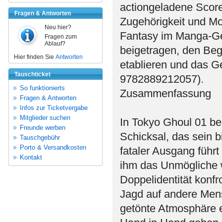
actiongeladene Score 
Fragen & Antworten
Zugehörigkeit und Mo
Neu hier?
Fantasy im Manga-Gen
Fragen zum
Ablauf?
beigetragen, den Begr
Hier finden Sie
Antworten
etablieren und das Ge
Tauschticket
9782889212057).
So funktionierts
Zusammenfassung
Fragen & Antworten
Infos zur Ticketvergabe
Mitglieder suchen
In Tokyo Ghoul 01 b
Freunde werben
Schicksal, das sein b
Tauschgebühr
Porto & Versandkosten
fataler Ausgang führt
Kontakt
ihm das Unmögliche wi
Doppelidentität konfro
Jagd auf andere Mens
getönte Atmosphäre e