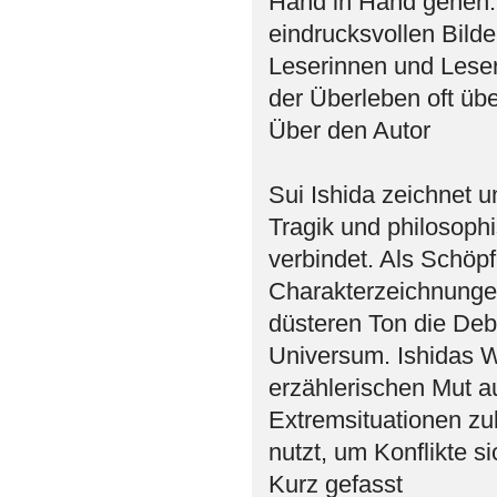
Hand in Hand gehen. 
eindrucksvollen Bild
Leserinnen und Leser
der Überleben oft üb
Über den Autor
Sui Ishida zeichnet u
Tragik und philosoph
verbindet. Als Schöpfe
Charakterzeichnunge
düsteren Ton die Deb
Universum. Ishidas W
erzählerischen Mut a
Extremsituationen zul
nutzt, um Konflikte s
Kurz gefasst