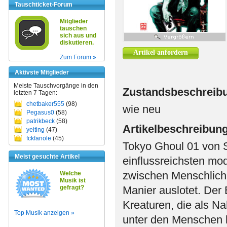
Tauschticket-Forum
Mitglieder
tauschen
sich aus und
diskutieren.
Artikel anfordern
Zum Forum »
Aktivste Mitglieder
Meiste Tauschvorgänge in den
Zustandsbeschreib
letzten 7 Tagen:
chetbaker555
(98)
wie neu
Pegasus0
(58)
patrikbeck
(58)
Artikelbeschreibun
yeiting
(47)
fckfanole
(45)
Tokyo Ghoul 01 von Su
Meist gesuchte Artikel
einflussreichsten m
zwischen Menschlichk
Welche
Musik ist
gefragt?
Manier auslotet. Der B
Kreaturen, die als N
Top Musik anzeigen »
unter den Menschen 