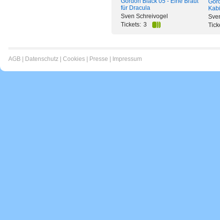
Gordon Black 05 - Eine Braut
Gord
für Dracula
Kabi
Sven Schreivogel
Sven
Tickets:
3
Tick
AGB
|
Datenschutz
|
Cookies
|
Presse
|
Impressum