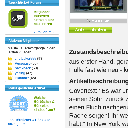
Tauschticket-Forum
Mitglieder
tauschen
sich aus und
diskutieren.
Artikel anfordern
Zum Forum »
Aktivste Mitglieder
Meiste Tauschvorgänge in den
Zustandsbeschreib
letzten 7 Tagen:
chetbaker555
(98)
aus erster Hand, ger
Pegasus0
(58)
patrikbeck
(58)
Hülle fast wie neu - 
yeiting
(47)
fckfanole
(45)
Artikelbeschreibun
Meist gesuchte Artikel
Covertext: "Es war u
seinen Sohn zurück z
Welche
Hörbücher &
Hörspiele
einen Fluch nachger
sind gefragt?
Rache sorgen! Ihr wer
Top Hörbücher & Hörspiele
habt!" In New York w
anzeigen »