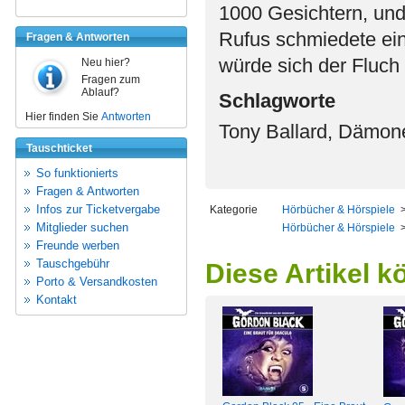
1000 Gesichtern, un
Rufus schmiedete ein
Fragen & Antworten
würde sich der Fluch 
Neu hier?
Fragen zum
Ablauf?
Schlagworte
Hier finden Sie
Antworten
Tony Ballard, Dämon
Tauschticket
So funktionierts
Fragen & Antworten
Infos zur Ticketvergabe
Kategorie
Hörbücher & Hörspiele
Mitglieder suchen
Hörbücher & Hörspiele
Freunde werben
Tauschgebühr
Diese Artikel k
Porto & Versandkosten
Kontakt