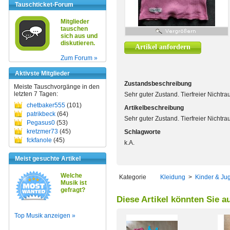
Tauschticket-Forum
Mitglieder
tauschen
sich aus und
diskutieren.
Artikel anfordern
Zum Forum »
Aktivste Mitglieder
Zustandsbeschreibung
Meiste Tauschvorgänge in den
letzten 7 Tagen:
Sehr guter Zustand. Tierfreier Nichtr
chetbaker555
(101)
Artikelbeschreibung
patrikbeck
(64)
Sehr guter Zustand. Tierfreier Nichtr
Pegasus0
(53)
kretzmer73
(45)
Schlagworte
fckfanole
(45)
k.A.
Meist gesuchte Artikel
Welche
Kategorie
Kleidung
>
Kinder & Ju
Musik ist
gefragt?
Diese Artikel könnten Sie a
Top Musik anzeigen »