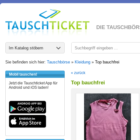
DIE TAUSCHBÖR
Im Katalog stöbern
Sie befinden sich hier:
Tauschbörse
»
Kleidung
»
Top bauchfrei
« zurück
Mobil tauschen!
Top bauchfrei
Jetzt die Tauschticket App für
Android und iOS laden!