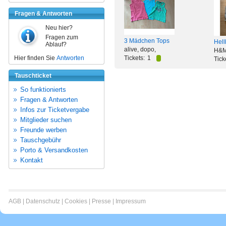
Fragen & Antworten
Neu hier?
Fragen zum
3 Mädchen Tops
Hell
Ablauf?
alive, dopo,
H&
Hier finden Sie
Antworten
Tickets:
1
Tick
Tauschticket
So funktionierts
Fragen & Antworten
Infos zur Ticketvergabe
Mitglieder suchen
Freunde werben
Tauschgebühr
Porto & Versandkosten
Kontakt
AGB
|
Datenschutz
|
Cookies
|
Presse
|
Impressum