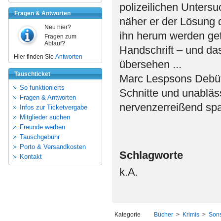
polizeilichen Untersu
Fragen & Antworten
näher er der Lösung
Neu hier?
ihn herum werden get
Fragen zum
Ablauf?
Handschrift – und da
Hier finden Sie
Antworten
übersehen ...
Tauschticket
Marc Lespsons Debütr
So funktionierts
Schnitte und unabläs
Fragen & Antworten
nervenzerreißend sp
Infos zur Ticketvergabe
Mitglieder suchen
Freunde werben
Tauschgebühr
Porto & Versandkosten
Schlagworte
Kontakt
k.A.
Kategorie
Bücher
>
Krimis
>
Sons