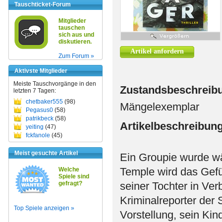
Tauschticket-Forum
Mitglieder
tauschen
sich aus und
diskutieren.
Artikel anfordern
Zum Forum »
Aktivste Mitglieder
Meiste Tauschvorgänge in den
Zustandsbeschreib
letzten 7 Tagen:
chetbaker555
(98)
Mängelexemplar
Pegasus0
(58)
patrikbeck
(58)
Artikelbeschreibun
yeiting
(47)
fckfanole
(45)
Meist gesuchte Artikel
Ein Groupie wurde w
Temple wird das Gefü
Welche
Spiele sind
gefragt?
seiner Tochter in Ver
Kriminalreporter der 
Top Spiele anzeigen »
Vorstellung, sein Ki