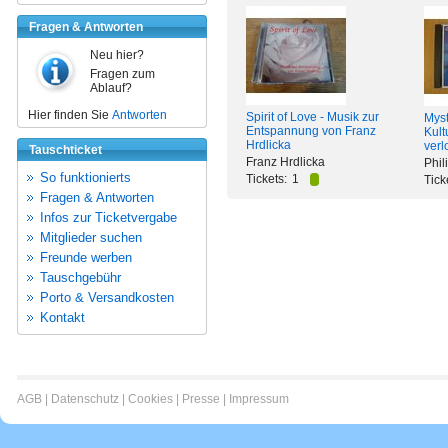
Fragen & Antworten
Neu hier?
Fragen zum
Ablauf?
Hier finden Sie
Antworten
Spirit of Love - Musik zur
Myst
Entspannung von Franz
Kult
Hrdlicka
verl
Tauschticket
Franz Hrdlicka
Phil
So funktionierts
Tickets:
1
Tick
Fragen & Antworten
Infos zur Ticketvergabe
Mitglieder suchen
Freunde werben
Tauschgebühr
Porto & Versandkosten
Kontakt
AGB
|
Datenschutz
|
Cookies
|
Presse
|
Impressum