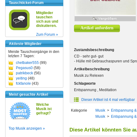
Tauschticket-Forum
Mitglieder
tauschen
sich aus und
diskutieren.
Artikel anfordern
Zum Forum »
Aktivste Mitglieder
Zustandsbeschreibung
Meiste Tauschvorgänge in den
letzten 7 Tagen:
CD - sehr gut- gut
- Hülle mit Gebrauchaspuren und Spr
chetbaker555
(99)
Pegasus0
(58)
Artikelbeschreibung
patrikbeck
(56)
Musik zu Relexen
yeiting
(48)
fckfanole
(43)
Schlagworte
Entspannung , Meditation
Meist gesuchte Artikel
Dieser Artikel ist 4 mal verfügbar
Welche
Musik ist
Kategorie
Musik
>
Entspannung & 
gefragt?
Musik
>
Entspannung & 
Top Musik anzeigen »
Diese Artikel könnten Sie a