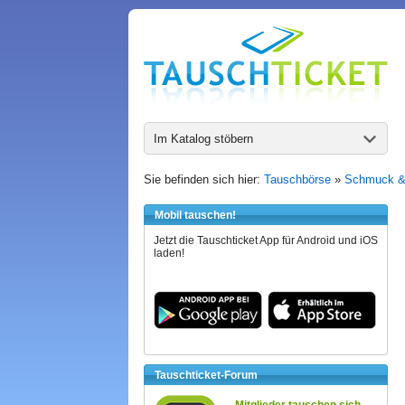
Im Katalog stöbern
Sie befinden sich hier:
Tauschbörse
»
Schmuck &
Mobil tauschen!
Jetzt die Tauschticket App für Android und iOS
laden!
Tauschticket-Forum