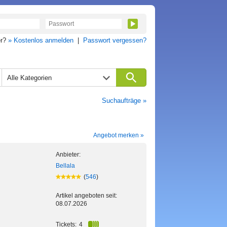
er?
» Kostenlos anmelden
|
Passwort vergessen?
Alle Kategorien
Suchaufträge »
Angebot merken »
Anbieter:
Bellala
(
546
)
Artikel angeboten seit:
08.07.2026
Tickets:
4