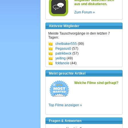
Mitglieder tauschen sich
aus und diskutieren.
Zum Forum »
Aktivste Mitglieder
Meiste Tauschvorgänge in den letzten 7
Tagen:
chetbaker555
(99)
Pegasus0
(57)
patrikbeck
(57)
yeiting
(49)
fckfanole
(44)
Meist gesuchte Artikel
Welche Filme sind gefragt?
Top Filme anzeigen »
Fragen & Antworten