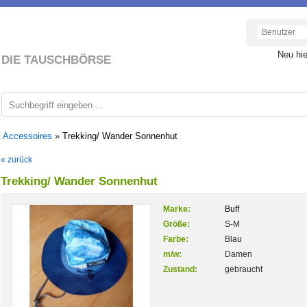
Neu hi
DIE TAUSCHBÖRSE
 Accessoires
»
Trekking/ Wander Sonnenhut
« zurück
Trekking/ Wander Sonnenhut
Marke:
Buff
Größe:
S-M
Farbe:
Blau
m/w:
Damen
Zustand:
gebraucht