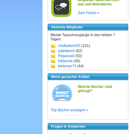
Mitglieder tauschen sich
aus und diskutieren.
Zum Forum »
Aktivste Mitglieder
Meiste Tauschvorgänge in den letzten 7
Tagen:
chetbaker555
(101)
patrikbeck
(62)
Pegasus0
(53)
fckfanole
(45)
kretzmer73
(44)
Meist gesuchte Artikel
Welche Bücher sind
gefragt?
Top Bücher anzeigen »
Fragen & Antworten