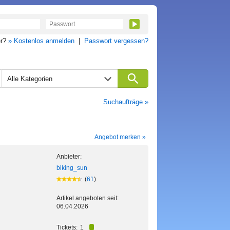
er?
» Kostenlos anmelden
|
Passwort vergessen?
Alle Kategorien
Suchaufträge »
Angebot merken »
Anbieter:
biking_sun
(
61
)
Artikel angeboten seit:
06.04.2026
Tickets:
1