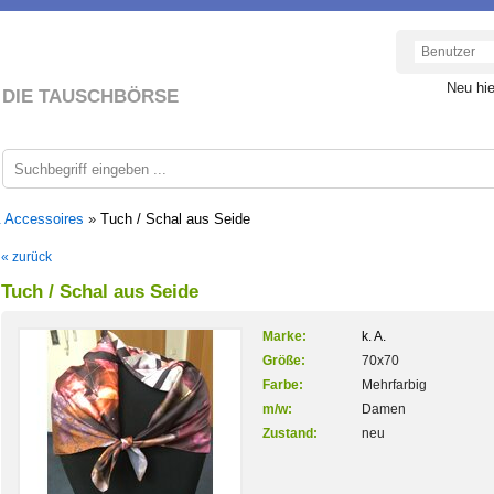
Neu hi
DIE TAUSCHBÖRSE
 Accessoires
»
Tuch / Schal aus Seide
« zurück
Tuch / Schal aus Seide
Marke:
k. A.
Größe:
70x70
Farbe:
Mehrfarbig
m/w:
Damen
Zustand:
neu