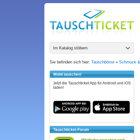
Im Katalog stöbern
Sie befinden sich hier:
Tauschbörse
»
Schmuck &
Mobil tauschen!
Jetzt die Tauschticket App für Android und iOS
laden!
Tauschticket-Forum