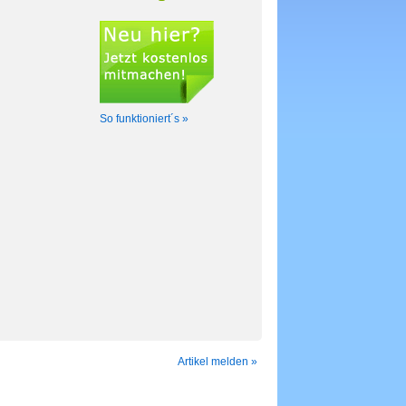
So funktioniert´s »
Artikel melden »