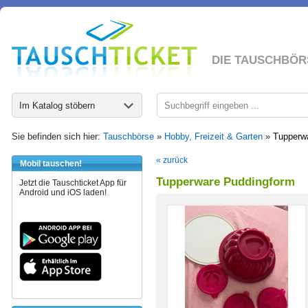
DIE TAUSCHBÖR
Im Katalog stöbern
Sie befinden sich hier:
Tauschbörse
»
Hobby, Freizeit & Garten
»
Tupperw
« zurück
Mobil tauschen!
Tupperware Puddingform
Jetzt die Tauschticket App für
Android und iOS laden!