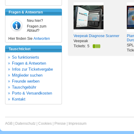
Fragen & Antworten
Neu hier?
Fragen zum
Ablauf?
Veepeak Diagnose Scanner
Pla
Hier finden Sie
Antworten
Dur
Veepeak
SPL
Tickets:
5
Tauschticket
Tick
So funktionierts
Fragen & Antworten
Infos zur Ticketvergabe
Mitglieder suchen
Freunde werben
Tauschgebühr
Porto & Versandkosten
Kontakt
AGB
|
Datenschutz
|
Cookies
|
Presse
|
Impressum