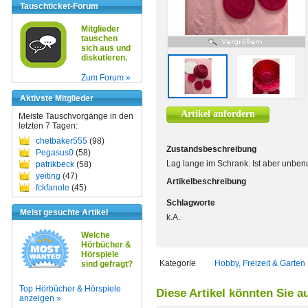
Tauschticket-Forum
Mitglieder
tauschen
sich aus und
diskutieren.
Zum Forum »
Aktivste Mitglieder
Artikel anfordern
Meiste Tauschvorgänge in den
letzten 7 Tagen:
chetbaker555
(98)
Zustandsbeschreibung
Pegasus0
(58)
Lag lange im Schrank. Ist aber unbenut
patrikbeck
(58)
yeiting
(47)
Artikelbeschreibung
fckfanole
(45)
Schlagworte
Meist gesuchte Artikel
k.A.
Welche
Hörbücher &
Hörspiele
Kategorie
Hobby, Freizeit & Garten
sind gefragt?
Top Hörbücher & Hörspiele
Diese Artikel könnten Sie a
anzeigen »