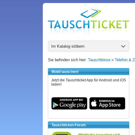
Im Katalog stöbern
Sie befinden sich hier:
Tauschbörse
»
Telefon & 
Mobil tauschen!
Jetzt die Tauschticket App für Android und iOS
laden!
Tauschticket-Forum