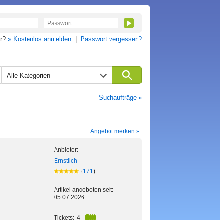
er?
» Kostenlos anmelden
|
Passwort vergessen?
Alle Kategorien
Suchaufträge »
Angebot merken »
Anbieter:
Ernstlich
(
171
)
Artikel angeboten seit:
05.07.2026
Tickets:
4