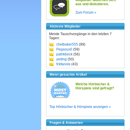
Mitglieder tauschen sich
aus und diskutieren.
Zum Forum »
Aktivste Mitglieder
Meiste Tauschvorgänge in den letzten 7
Tagen:
chetbaker555
(99)
Pegasus0
(59)
patrikbeck
(56)
yeiting
(50)
fckfanole
(43)
Meist gesuchte Artikel
Welche Hörbücher &
Hörspiele sind gefragt?
Top Hörbücher & Hörspiele anzeigen »
Fragen & Antworten