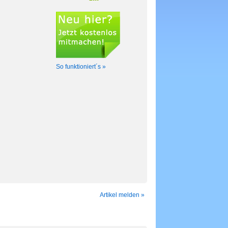
So funktioniert´s »
Artikel melden »