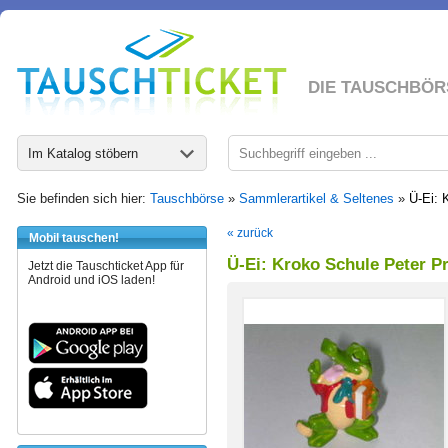
DIE TAUSCHBÖR
Im Katalog stöbern
Sie befinden sich hier:
Tauschbörse
»
Sammlerartikel & Seltenes
»
Ü-Ei: 
« zurück
Mobil tauschen!
Ü-Ei: Kroko Schule Peter P
Jetzt die Tauschticket App für
Android und iOS laden!