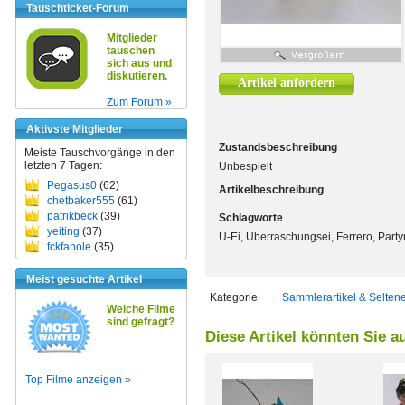
Tauschticket-Forum
Mitglieder
tauschen
sich aus und
diskutieren.
Artikel anfordern
Zum Forum »
Aktivste Mitglieder
Zustandsbeschreibung
Meiste Tauschvorgänge in den
letzten 7 Tagen:
Unbespielt
Pegasus0
(62)
Artikelbeschreibung
chetbaker555
(61)
patrikbeck
(39)
Schlagworte
yeiting
(37)
Ü-Ei, Überraschungsei, Ferrero, Part
fckfanole
(35)
Meist gesuchte Artikel
Kategorie
Sammlerartikel & Selten
Welche Filme
sind gefragt?
Diese Artikel könnten Sie a
Top Filme anzeigen »