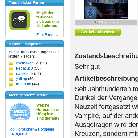
Tauschticket-Forum
Mitglieder
tauschen
sich aus und
diskutieren.
Artikel anfordern
Zum Forum »
Aktivste Mitglieder
Meiste Tauschvorgänge in den
Zustandsbeschreib
letzten 7 Tagen:
chetbaker555
(99)
Sehr gut
Pegasus0
(58)
patrikbeck
(56)
Artikelbeschreibun
yeiting
(50)
fckfanole
(44)
Seit Jahrhunderten t
Meist gesuchte Artikel
Dunkel der Vergangen
Neuzeit fortgesetzt 
Welche
Hörbücher &
Hörspiele
Vampire, auf der and
sind gefragt?
Ausgetragen wird der
Top Hörbücher & Hörspiele
Kreuzen, sondern mit 
anzeigen »