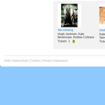
Van Helsing
Und
Hugh Jackman, Kate
Kate
Beckinsale, Robbie Coltrane
Spe
Tickets:
1
Tick
AGB
|
Datenschutz
|
Cookies
|
Presse
|
Impressum