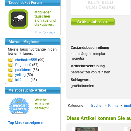
Tauschticket-Forum
Mitglieder
tauschen
sich aus und
Artikel anfordern
diskutieren.
Zum Forum »
Aktivste Mitglieder
Zustandsbeschreibung
Meiste Tauschvorgänge in den
letzten 7 Tagen:
kein mängelexemplar
neuertig
chetbaker555
(99)
Pegasus0
(57)
Artikelbeschreibung
patrikbeck
(56)
nervenkitzel von feinsten
yeiting
(50)
fckfanole
(45)
Schlagworte
großbritannien
Meist gesuchte Artikel
Welche
Musik ist
Kategorie
Bücher
>
Krimis
>
Engl
gefragt?
Diese Artikel könnten Sie a
Top Musik anzeigen »