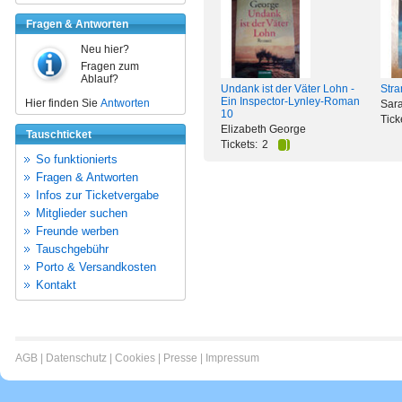
Fragen & Antworten
Neu hier?
Fragen zum
Ablauf?
Undank ist der Väter Lohn -
Stra
Ein Inspector-Lynley-Roman
Hier finden Sie
Antworten
Sar
10
Tick
Elizabeth George
Tauschticket
Tickets:
2
So funktionierts
Fragen & Antworten
Infos zur Ticketvergabe
Mitglieder suchen
Freunde werben
Tauschgebühr
Porto & Versandkosten
Kontakt
AGB
|
Datenschutz
|
Cookies
|
Presse
|
Impressum