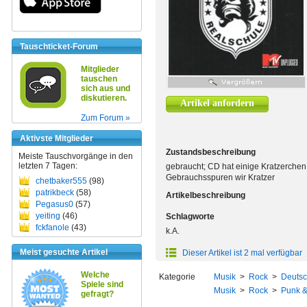
Tauschticket-Forum
Mitglieder
tauschen
sich aus und
diskutieren.
Artikel anfordern
Zum Forum »
Aktivste Mitglieder
Zustandsbeschreibung
Meiste Tauschvorgänge in den
letzten 7 Tagen:
gebraucht; CD hat einige Kratzerchen,
Gebrauchsspuren wir Kratzer
chetbaker555
(98)
patrikbeck
(58)
Artikelbeschreibung
Pegasus0
(57)
yeiting
(46)
Schlagworte
fckfanole
(43)
k.A.
Meist gesuchte Artikel
Dieser Artikel ist 2 mal verfügbar
Welche
Kategorie
Musik
>
Rock
>
Deutsc
Spiele sind
Musik
>
Rock
>
Punk &
gefragt?