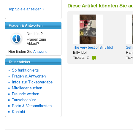
Diese Artikel könnten Sie a
Top Spiele anzeigen »
Fragen & Antworten
Neu hier?
Fragen zum
Ablauf?
The very best of Billy Idol
Seh
Hier finden Sie
Antworten
Billy Idol
Ram
Tickets:
2
Tick
Tauschticket
So funktionierts
Fragen & Antworten
Infos zur Ticketvergabe
Mitglieder suchen
Freunde werben
Tauschgebühr
Porto & Versandkosten
Kontakt