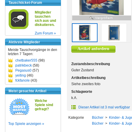
Tauschticket-Forum
Mitglieder
tauschen
sich aus und
diskutieren.
Zum Forum »
Aktivste Mitglieder
Artikel anfordern
Meiste Tauschvorgänge in den
letzten 7 Tagen:
chetbaker555
(98)
Zustandsbeschreibung
patrikbeck
(58)
Guter Zustand
Pegasus0
(57)
yeiting
(46)
Artikelbeschreibung
fckfanole
(43)
Siehe zweites foto
Meist gesuchte Artikel
Schlagworte
k.A.
Welche
Spiele sind
Dieser Artikel ist 3 mal verfügbar
gefragt?
Kategorie
Bücher
>
Kinder- & Juge
Bücher
>
Kinder- & Juge
Top Spiele anzeigen »