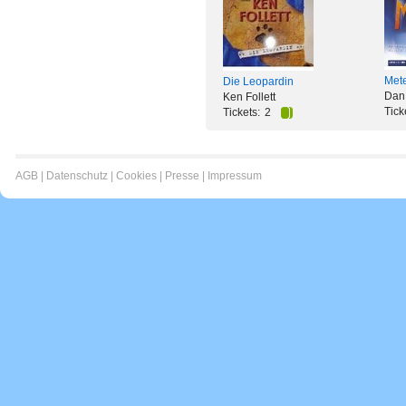
Met
Die Leopardin
Dan
Ken Follett
Tick
Tickets:
2
AGB
|
Datenschutz
|
Cookies
|
Presse
|
Impressum