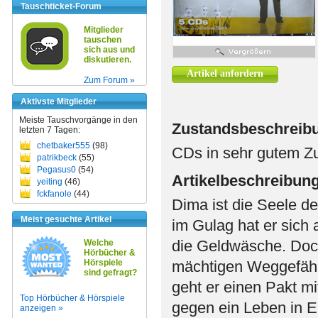
Tauschticket-Forum
Mitglieder
tauschen
sich aus und
diskutieren.
Artikel anfordern
Zum Forum »
Aktivste Mitglieder
Meiste Tauschvorgänge in den
Zustandsbeschreib
letzten 7 Tagen:
chetbaker555
(98)
CDs in sehr gutem Zu
patrikbeck
(55)
Pegasus0
(54)
Artikelbeschreibun
yeiting
(46)
fckfanole
(44)
Dima ist die Seele de
Meist gesuchte Artikel
im Gulag hat er sich 
die Geldwäsche. Doch
Welche
Hörbücher &
Hörspiele
mächtigen Weggefährt
sind gefragt?
geht er einen Pakt m
Top Hörbücher & Hörspiele
gegen ein Leben in E
anzeigen »