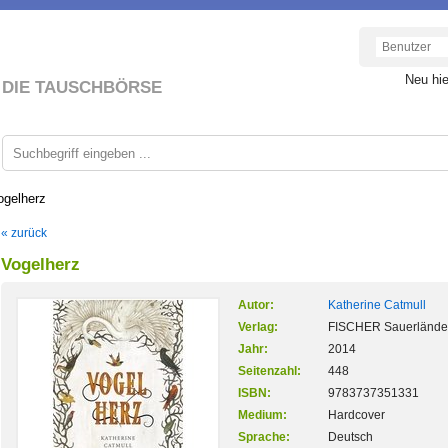
Neu hi
DIE TAUSCHBÖRSE
ogelherz
« zurück
Vogelherz
Autor:
Katherine Catmull
Verlag:
FISCHER Sauerlände
Jahr:
2014
Seitenzahl:
448
ISBN:
9783737351331
Medium:
Hardcover
Sprache:
Deutsch