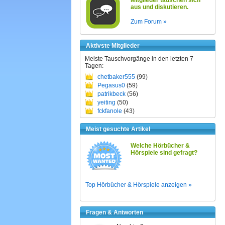
Mitglieder tauschen sich
aus und diskutieren.
Zum Forum »
Aktivste Mitglieder
Meiste Tauschvorgänge in den letzten 7
Tagen:
chetbaker555
(99)
Pegasus0
(59)
patrikbeck
(56)
yeiting
(50)
fckfanole
(43)
Meist gesuchte Artikel
Welche Hörbücher &
Hörspiele sind gefragt?
Top Hörbücher & Hörspiele anzeigen »
Fragen & Antworten