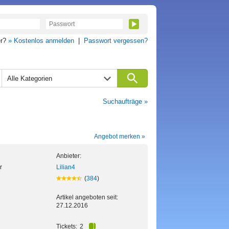
er?
» Kostenlos anmelden
|
Passwort vergessen?
Alle Kategorien
Suchaufträge »
Angebot merken »
Anbieter:
r
Lilian4
(
384
)
Artikel angeboten seit:
27.12.2016
Tickets:
2