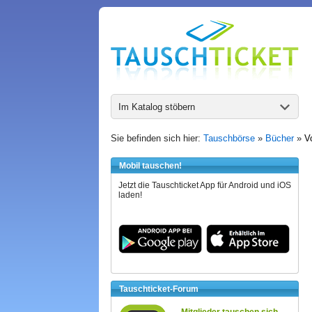
Im Katalog stöbern
Sie befinden sich hier:
Tauschbörse
»
Bücher
»
V
Mobil tauschen!
Jetzt die Tauschticket App für Android und iOS
laden!
Tauschticket-Forum