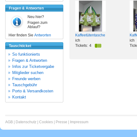
Fragen & Antworten
Neu hier?
Fragen zum
Ablauf?
Hier finden Sie
Antworten
Kaffeetütentasche
Kaff
ich
ich
Tickets:
4
Tick
Tauschticket
So funktionierts
Fragen & Antworten
Infos zur Ticketvergabe
Mitglieder suchen
Freunde werben
Tauschgebühr
Porto & Versandkosten
Kontakt
AGB
|
Datenschutz
|
Cookies
|
Presse
|
Impressum