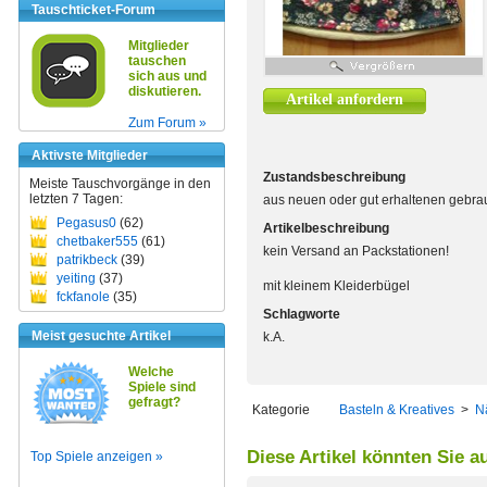
Tauschticket-Forum
Mitglieder
tauschen
sich aus und
diskutieren.
Artikel anfordern
Zum Forum »
Aktivste Mitglieder
Zustandsbeschreibung
Meiste Tauschvorgänge in den
letzten 7 Tagen:
aus neuen oder gut erhaltenen gebrau
Pegasus0
(62)
Artikelbeschreibung
chetbaker555
(61)
kein Versand an Packstationen!
patrikbeck
(39)
yeiting
(37)
mit kleinem Kleiderbügel
fckfanole
(35)
Schlagworte
Meist gesuchte Artikel
k.A.
Welche
Spiele sind
gefragt?
Kategorie
Basteln & Kreatives
>
N
Diese Artikel könnten Sie a
Top Spiele anzeigen »