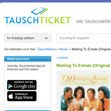
DIE TAUSCHBÖR
Im Katalog stöbern
Sie befinden sich hier:
Tauschbörse
»
Musik
»
Waiting To Exhale (Origina
« zurück
Mobil tauschen!
Waiting To Exhale (Origina
Jetzt die Tauschticket App für
Android und iOS laden!