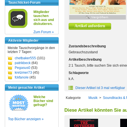
Tauschticket-Forum
Mitglieder
tauschen
sich aus und
diskutieren.
Artikel anfordern
Zum Forum »
Aktivste Mitglieder
Zustandsbeschreibung
Meiste Tauschvorgänge in den
letzten 7 Tagen:
Gebrauchszustand
chetbaker555
(101)
Artikelbeschreibung
patrikbeck
(64)
2:1 Tausch, bitte suchen Sie sich ein
Pegasus0
(53)
kretzmer73
(45)
Schlagworte
fckfanole
(45)
k.A.
Meist gesuchte Artikel
Dieser Artikel ist 3 mal verfügbar
Welche
Kategorie
Musik
>
Soundtracks & 
Bücher sind
gefragt?
Diese Artikel könnten Sie a
Top Bücher anzeigen »