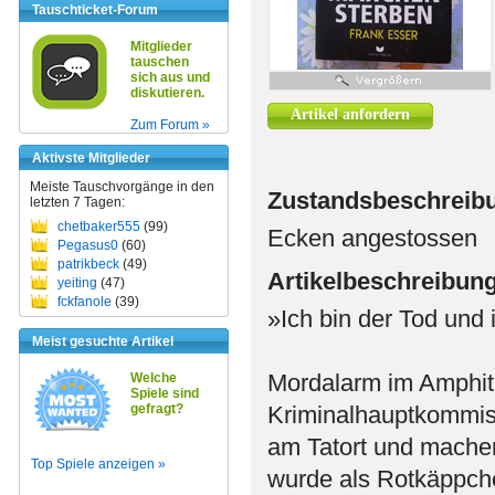
Tauschticket-Forum
Mitglieder
tauschen
sich aus und
diskutieren.
Artikel anfordern
Zum Forum »
Aktivste Mitglieder
Meiste Tauschvorgänge in den
Zustandsbeschreib
letzten 7 Tagen:
chetbaker555
(99)
Ecken angestossen
Pegasus0
(60)
patrikbeck
(49)
Artikelbeschreibun
yeiting
(47)
fckfanole
(39)
»Ich bin der Tod und 
Meist gesuchte Artikel
Mordalarm im Amphit
Welche
Spiele sind
gefragt?
Kriminalhauptkommiss
am Tatort und mache
Top Spiele anzeigen »
wurde als Rotkäppch