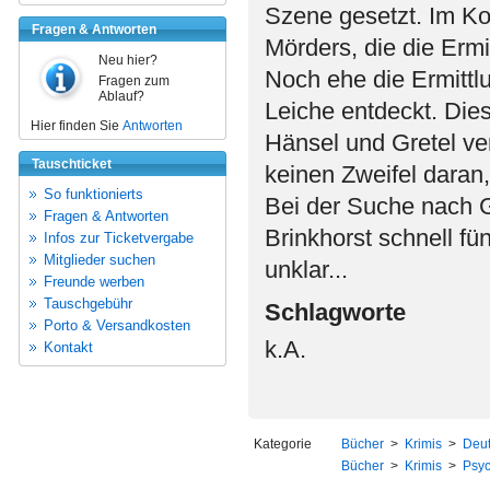
Szene gesetzt. Im Ko
Fragen & Antworten
Mörders, die die Ermitt
Neu hier?
Noch ehe die Ermittl
Fragen zum
Ablauf?
Leiche entdeckt. Die
Hier finden Sie
Antworten
Hänsel und Gretel ver
Tauschticket
keinen Zweifel daran,
So funktionierts
Bei der Suche nach 
Fragen & Antworten
Brinkhorst schnell fü
Infos zur Ticketvergabe
Mitglieder suchen
unklar...
Freunde werben
Tauschgebühr
Schlagworte
Porto & Versandkosten
k.A.
Kontakt
Kategorie
Bücher
>
Krimis
>
Deut
Bücher
>
Krimis
>
Psyc