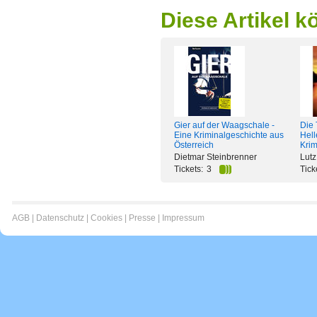
Diese Artikel k
Gier auf der Waagschale -
Die 
Eine Kriminalgeschichte aus
Helle
Österreich
Kri
Dietmar Steinbrenner
Lutz
Tickets:
3
Tick
AGB
|
Datenschutz
|
Cookies
|
Presse
|
Impressum