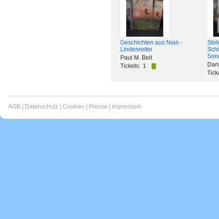
Geschichten aus Nian -
Stol
Lindenreiter
Schi
Son
Paul M. Belt
Dani
Tickets:
1
Tick
AGB
|
Datenschutz
|
Cookies
|
Presse
|
Impressum