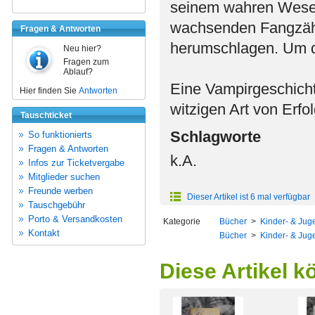
seinem wahren Wesen 
wachsenden Fangzähn
Fragen & Antworten
herumschlagen. Um d
Neu hier?
Fragen zum
Ablauf?
Eine Vampirgeschich
Hier finden Sie
Antworten
witzigen Art von Erfo
Tauschticket
Schlagworte
So funktionierts
Fragen & Antworten
k.A.
Infos zur Ticketvergabe
Mitglieder suchen
Freunde werben
Dieser Artikel ist 6 mal verfügbar
Tauschgebühr
Porto & Versandkosten
Kategorie
Bücher
>
Kinder- & Juge
Kontakt
Bücher
>
Kinder- & Juge
Diese Artikel k