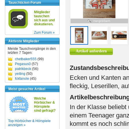
Tauschticket-Forum
Mitglieder
tauschen
sich aus und
diskutieren.
Zum Forum »
Aktivste Mitglieder
Meiste Tauschvorgänge in den
Artikel anfordern
letzten 7 Tagen:
chetbaker555
(99)
Pegasus0
(57)
Zustandsbeschreib
patrikbeck
(56)
yeiting
(50)
Ecken und Kanten ang
fckfanole
(45)
fleckig, Leserillen, 
Meist gesuchte Artikel
Artikelbeschreibun
Welche
Hörbücher &
In der Klasse belieb
Hörspiele
sind gefragt?
einem Teenager ganz
Top Hörbücher & Hörspiele
kommt es noch schlim
anzeigen »