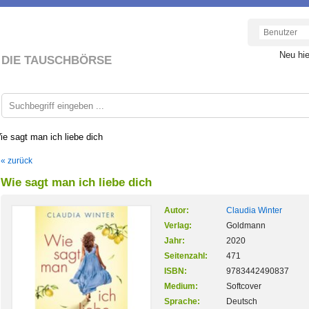
Neu hi
DIE TAUSCHBÖRSE
ie sagt man ich liebe dich
« zurück
Wie sagt man ich liebe dich
Autor:
Claudia Winter
Verlag:
Goldmann
Jahr:
2020
Seitenzahl:
471
ISBN:
9783442490837
Medium:
Softcover
Sprache:
Deutsch