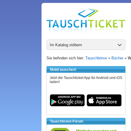
Im Katalog stöbern
Sie befinden sich hier:
Tauschbörse
»
Bücher
»
W
Mobil tauschen!
Jetzt die Tauschticket App für Android und iOS
laden!
Tauschticket-Forum