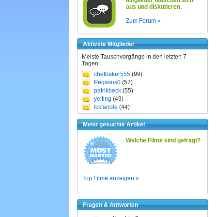
Mitglieder tauschen sich
aus und diskutieren.
Zum Forum »
Aktivste Mitglieder
Meiste Tauschvorgänge in den letzten 7
Tagen:
chetbaker555
(99)
Pegasus0
(57)
patrikbeck
(55)
yeiting
(49)
fckfanole
(44)
Meist gesuchte Artikel
Welche Filme sind gefragt?
Top Filme anzeigen »
Fragen & Antworten