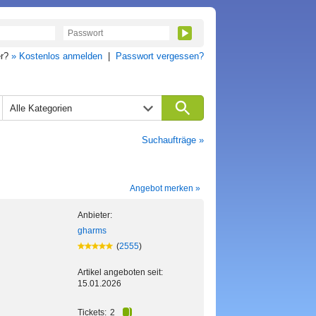
er?
» Kostenlos anmelden
|
Passwort vergessen?
Alle Kategorien
Suchaufträge »
Angebot merken »
Anbieter:
gharms
(
2555
)
Artikel angeboten seit:
15.01.2026
Tickets:
2