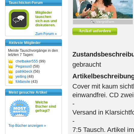
Tauschticket-Forum
Mitglieder
tauschen
sich aus und
diskutieren.
Artikel anfordern
Zum Forum »
Aktivste Mitglieder
Meiste Tauschvorgänge in den
Zustandsbeschreib
letzten 7 Tagen:
chetbaker555
(99)
gebraucht
Pegasus0
(58)
patrikbeck
(56)
Artikelbeschreibun
yeiting
(48)
fckfanole
(43)
Cover mit kaum sichtb
Meist gesuchte Artikel
einwandfrei. CD zwei
-
Welche
Bücher sind
gefragt?
Versand in Klarsichtf
-
Top Bücher anzeigen »
7:5 Tausch. Artikel i