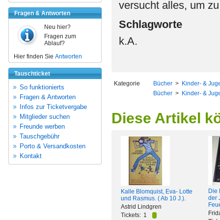
versucht alles, um z
Fragen & Antworten
Schlagworte
Neu hier?
Fragen zum
k.A.
Ablauf?
Hier finden Sie
Antworten
Tauschticket
Kategorie
Bücher
>
Kinder- & Juge
So funktionierts
Bücher
>
Kinder- & Juge
Fragen & Antworten
Infos zur Ticketvergabe
Diese Artikel k
Mitglieder suchen
Freunde werben
Tauschgebühr
Porto & Versandkosten
Kontakt
Die 
Kalle Blomquist, Eva- Lotte
der
und Rasmus. ( Ab 10 J.).
Feue
Astrid Lindgren
Frid
Tickets:
1