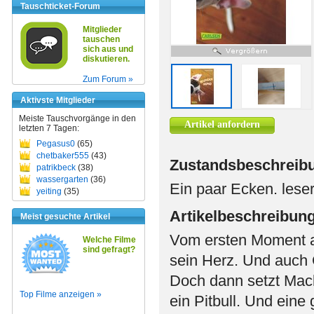
Tauschticket-Forum
Mitglieder
tauschen
sich aus und
diskutieren.
Zum Forum »
Aktivste Mitglieder
Meiste Tauschvorgänge in den
Artikel anfordern
letzten 7 Tagen:
Pegasus0
(65)
chetbaker555
(43)
Zustandsbeschreib
patrikbeck
(38)
wassergarten
(36)
Ein paar Ecken. leser
yeiting
(35)
Artikelbeschreibun
Meist gesuchte Artikel
Vom ersten Moment a
Welche Filme
sind gefragt?
sein Herz. Und auch 
Doch dann setzt Mack
Top Filme anzeigen »
ein Pitbull. Und eine