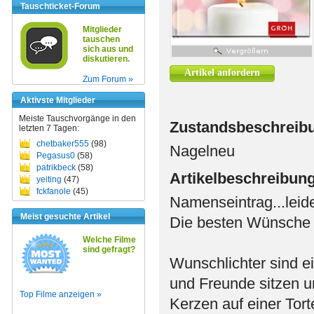
Tauschticket-Forum
Mitglieder
tauschen
sich aus und
diskutieren.
Artikel anfordern
Zum Forum »
Aktivste Mitglieder
Meiste Tauschvorgänge in den
Zustandsbeschreib
letzten 7 Tagen:
chetbaker555
(98)
Nagelneu
Pegasus0
(58)
patrikbeck
(58)
Artikelbeschreibun
yeiting
(47)
fckfanole
(45)
Namenseintrag...leid
Meist gesuchte Artikel
Die besten Wünsche 
Welche Filme
sind gefragt?
Wunschlichter sind e
und Freunde sitzen um
Top Filme anzeigen »
Kerzen auf einer Tort