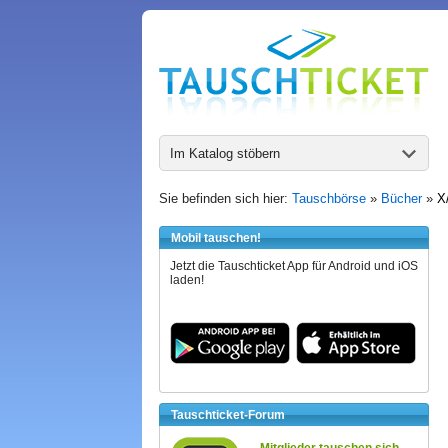
Im Katalog stöbern
Sie befinden sich hier:
Tauschbörse
»
Bücher
»
X
Mobil tauschen!
Jetzt die Tauschticket App für Android und iOS
laden!
Tauschticket-Forum