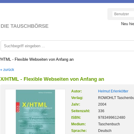
Neu hi
DIE TAUSCHBÖRSE
/HTML - Flexible Webseiten von Anfang an
« zurück
X/HTML - Flexible Webseiten von Anfang an
Autor:
Helmut Erlenkötter
Verlag:
ROWOHLT Taschenb
Jahr:
2004
Seitenzahl:
336
ISBN:
9783499612480
Medium:
Taschenbuch
Sprache:
Deutsch