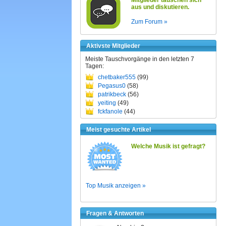
Mitglieder tauschen sich
aus und diskutieren.
Zum Forum »
Aktivste Mitglieder
Meiste Tauschvorgänge in den letzten 7
Tagen:
chetbaker555
(99)
Pegasus0
(58)
patrikbeck
(56)
yeiting
(49)
fckfanole
(44)
Meist gesuchte Artikel
Welche Musik ist gefragt?
Top Musik anzeigen »
Fragen & Antworten