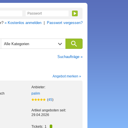
er?
» Kostenlos anmelden
|
Passwort vergessen?
Alle Kategorien
Suchaufträge »
Angebot merken »
Anbieter:
uch
palim
(
45
)
Artikel angeboten seit:
29.04.2026
Tickets:
1