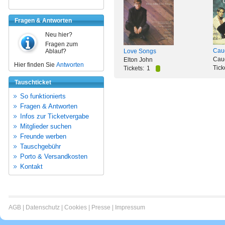
Fragen & Antworten
Neu hier?
Fragen zum
Caug
Ablauf?
Love Songs
Caug
Elton John
Hier finden Sie
Antworten
Tick
Tickets:
1
Tauschticket
So funktionierts
Fragen & Antworten
Infos zur Ticketvergabe
Mitglieder suchen
Freunde werben
Tauschgebühr
Porto & Versandkosten
Kontakt
AGB
|
Datenschutz
|
Cookies
|
Presse
|
Impressum