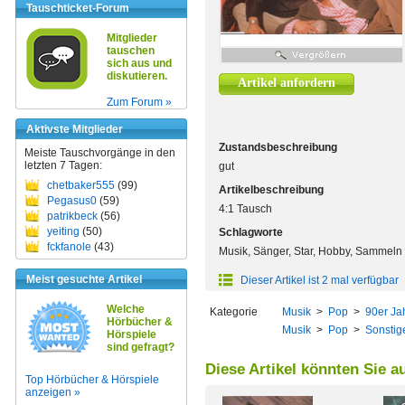
Tauschticket-Forum
Mitglieder
tauschen
sich aus und
diskutieren.
Artikel anfordern
Zum Forum »
Aktivste Mitglieder
Zustandsbeschreibung
Meiste Tauschvorgänge in den
letzten 7 Tagen:
gut
chetbaker555
(99)
Artikelbeschreibung
Pegasus0
(59)
4:1 Tausch
patrikbeck
(56)
yeiting
(50)
Schlagworte
fckfanole
(43)
Musik, Sänger, Star, Hobby, Sammeln
Meist gesuchte Artikel
Dieser Artikel ist 2 mal verfügbar
Welche
Kategorie
Musik
>
Pop
>
90er Ja
Hörbücher &
Musik
>
Pop
>
Sonstig
Hörspiele
sind gefragt?
Diese Artikel könnten Sie a
Top Hörbücher & Hörspiele
anzeigen »