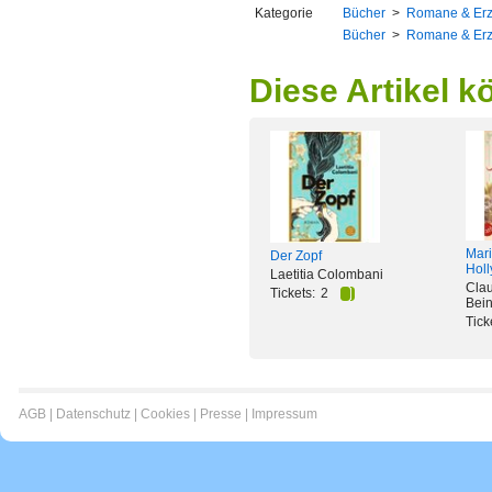
Kategorie
Bücher
>
Romane & Er
Bücher
>
Romane & Er
Diese Artikel k
Mari
Der Zopf
Hol
Laetitia Colombani
Clau
Tickets:
2
Bein
Tick
AGB
|
Datenschutz
|
Cookies
|
Presse
|
Impressum