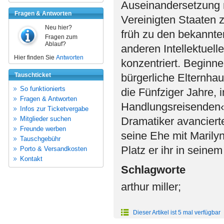
Auseinandersetzung m
Fragen & Antworten
Vereinigten Staaten z
Neu hier?
früh zu den bekannten
Fragen zum
Ablauf?
anderen Intellektuelle
Hier finden Sie
Antworten
konzentriert. Beginn
Tauschticket
bürgerliche Elternhau
So funktionierts
die Fünfziger Jahre, 
Fragen & Antworten
Handlungsreisenden‹
Infos zur Ticketvergabe
Mitglieder suchen
Dramatiker avancierte
Freunde werben
seine Ehe mit Marily
Tauschgebühr
Platz er ihr in seine
Porto & Versandkosten
Kontakt
Schlagworte
arthur miller;
Dieser Artikel ist 5 mal verfügbar