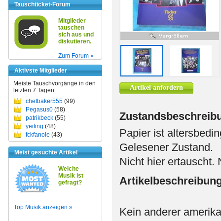
Tauschticket-Forum
Mitglieder
tauschen
sich aus und
diskutieren.
Zum Forum »
Aktivste Mitglieder
Meiste Tauschvorgänge in den
Artikel anfordern
letzten 7 Tagen:
chetbaker555
(99)
Pegasus0
(58)
Zustandsbeschreib
patrikbeck
(55)
yeiting
(48)
Papier ist altersbed
fckfanole
(43)
Gelesener Zustand.
Meist gesuchte Artikel
Nicht hier ertauscht.
Welche
Musik ist
Artikelbeschreibun
gefragt?
Top Musik anzeigen »
Kein anderer amerikan