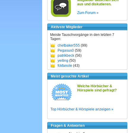
Mitglieder tauschen sich
aus und diskutieren.
Zum Forum »
Aktivste Mitglieder
Meiste Tauschvorgänge in den letzten 7
Tagen:
chetbaker555
(99)
Pegasus0
(59)
patrikbeck
(56)
yeiting
(50)
fckfanole
(43)
Meist gesuchte Artikel
Welche Hörbücher &
Hörspiele sind gefragt?
Top Hörbücher & Hörspiele anzeigen »
Fragen & Antworten