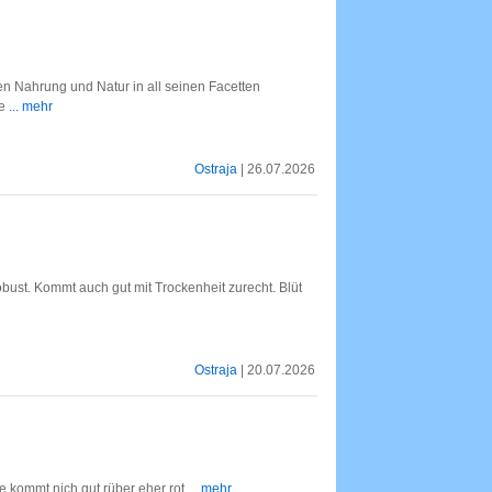
en Nahrung und Natur in all seinen Facetten
ne
... mehr
Ostraja
| 26.07.2026
robust. Kommt auch gut mit Trockenheit zurecht. Blüt
Ostraja
| 20.07.2026
be kommt nich gut rüber eher rot
... mehr