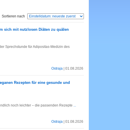
Sortieren nach
um sich mit nutzlosen Diäten zu quälen
o der Sprechstunde für Adipositas-Medizin des
Ostraja
| 01.08.2026
 veganen Rezepten für eine gesunde und
 endlich noch leichter – die passenden Rezepte
...
Ostraja
| 01.08.2026