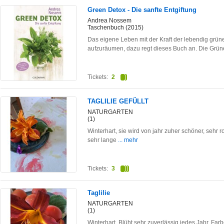
Green Detox - Die sanfte Entgiftung
Andrea Nossem
Taschenbuch (2015)
Das eigene Leben mit der Kraft der lebendig grün
aufzuräumen, dazu regt dieses Buch an. Die Grü
Tickets:
2
TAGLILIE GEFÜLLT
NATURGARTEN
(1)
Winterhart, sie wird von jahr zuher schöner, sehr 
sehr lange
... mehr
Tickets:
3
Taglilie
NATURGARTEN
(1)
Winterhart. Blüht sehr zuverlässig jedes Jahr. Far