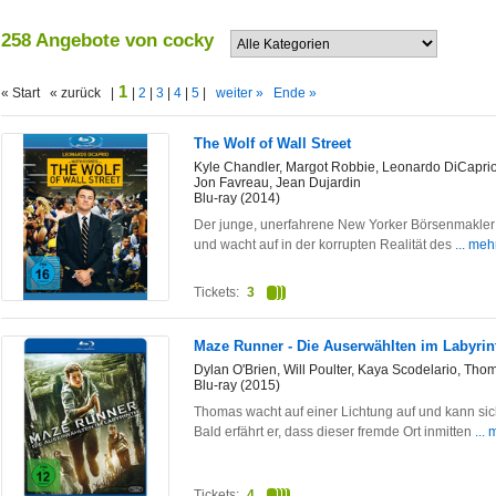
258 Angebote von cocky
1
« Start « zurück |
|
2
|
3
|
4
|
5
|
weiter »
Ende »
The Wolf of Wall Street
Kyle Chandler, Margot Robbie, Leonardo DiCapri
Jon Favreau, Jean Dujardin
Blu-ray (2014)
Der junge, unerfahrene New Yorker Börsenmakler 
und wacht auf in der korrupten Realität des
... meh
Tickets:
3
Maze Runner - Die Auserwählten im Labyrint
Dylan O'Brien, Will Poulter, Kaya Scodelario, Tho
Blu-ray (2015)
Thomas wacht auf einer Lichtung auf und kann si
Bald erfährt er, dass dieser fremde Ort inmitten
...
Tickets:
4