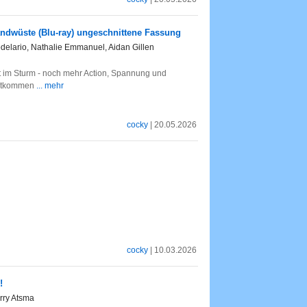
andwüste (Blu-ray) ungeschnittene Fassung
delario, Nathalie Emmanuel, Aidan Gillen
t im Sturm - noch mehr Action, Spannung und
entkommen
... mehr
cocky
| 20.05.2026
cocky
| 10.03.2026
!
rry Atsma