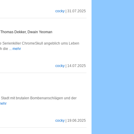
cocky
| 31.07.2025
is, Thomas Dekker, Dwain Yeoman
e Serienkiller ChromeSkull angeblich ums Leben
ch die
... mehr
cocky
| 14.07.2025
ine Stadt mit brutalen Bombenanschlägen und der
 mehr
cocky
| 19.06.2025