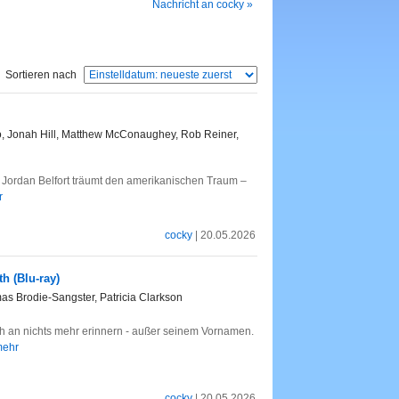
Nachricht an cocky »
Sortieren nach
o, Jonah Hill, Matthew McConaughey, Rob Reiner,
Jordan Belfort träumt den amerikanischen Traum –
r
cocky
| 20.05.2026
h (Blu-ray)
mas Brodie-Sangster, Patricia Clarkson
ch an nichts mehr erinnern - außer seinem Vornamen.
 mehr
cocky
| 20.05.2026