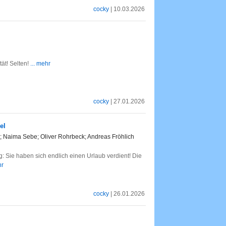
cocky
| 10.03.2026
ät! Selten!
... mehr
cocky
| 27.01.2026
el
; Naima Sebe; Oliver Rohrbeck; Andreas Fröhlich
ig: Sie haben sich endlich einen Urlaub verdient! Die
hr
cocky
| 26.01.2026