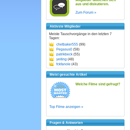
Mitglieder tauschen sich
aus und diskutieren.
Zum Forum »
Aktivste Mitglieder
Meiste Tauschvorgänge in den letzten 7
Tagen:
chetbaker555
(99)
Pegasus0
(58)
patrikbeck
(55)
yeiting
(48)
fckfanole
(43)
Meist gesuchte Artikel
Welche Filme sind gefragt?
Top Filme anzeigen »
Fragen & Antworten