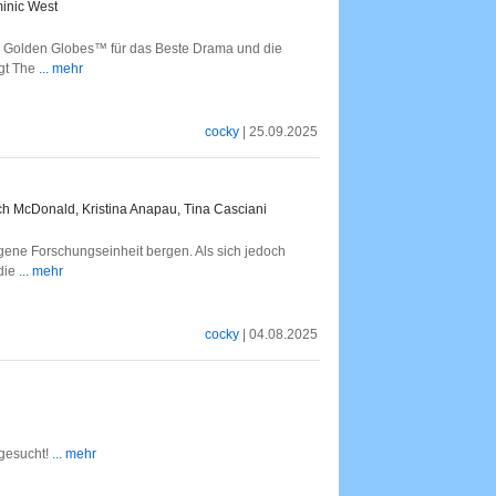
inic West
i Golden Globes™ für das Beste Drama und die
ugt The
... mehr
cocky
| 25.09.2025
ich McDonald, Kristina Anapau, Tina Casciani
gene Forschungseinheit bergen. Als sich jedoch
 die
... mehr
cocky
| 04.08.2025
gesucht!
... mehr