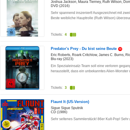
Joshua Jackson, Maura Tierney, Ruth Wilson, Dom
DVD (2016)
Sehr spannend inszeniert! Ausgezeichnet mit zwe
Beste weibliche Hauptrolle (Ruth Wilson) überze
Tickets:
4
Predator's Prey - Du bist seine Beute
Eric Roberts, Roark Critchlow, James C. Burns, R
Blu-ray (2023)
Ein Spezialeinsatz-Team soll eine verloren gegan
herausstellt, dass ein unbekanntes Alien-Monster
Tickets:
3
Flaunt It (US-Version)
Sigue Sigue Sputnik
CD (1986)
Sehr seltenes Sammlerstück! 86er Kult-Pop! Sehr 