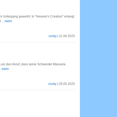
m Untergang geweiht: In "Heaven's Creation" erlangt
rd
... mehr
cocky
| 11.06.2025
 Luis den Anruf, dass seine Schwester Manuela
.. mehr
cocky
| 28.05.2025