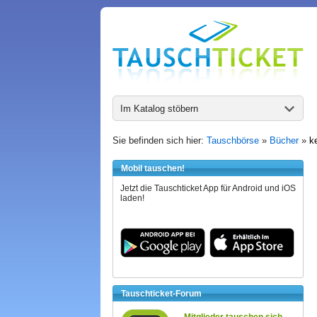
Im Katalog stöbern
Sie befinden sich hier:
Tauschbörse
»
Bücher
»
ke
Mobil tauschen!
Jetzt die Tauschticket App für Android und iOS
laden!
Tauschticket-Forum