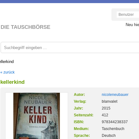
Neu hi
DIE TAUSCHBÖRSE
llerkind
« zurück
kellerkind
Autor:
nicoleneubauer
Verlag:
blanvalet
Jahr:
2015
Seitenzahl:
412
ISBN:
978344238337
Medium:
Taschenbuch
Sprache:
Deutsch