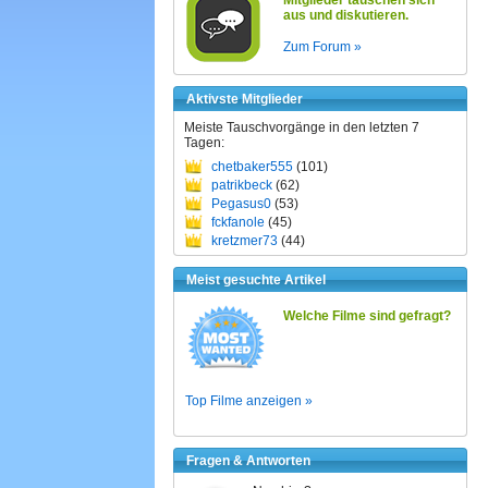
Mitglieder tauschen sich
aus und diskutieren.
Zum Forum »
Aktivste Mitglieder
Meiste Tauschvorgänge in den letzten 7
Tagen:
chetbaker555
(101)
patrikbeck
(62)
Pegasus0
(53)
fckfanole
(45)
kretzmer73
(44)
Meist gesuchte Artikel
Welche Filme sind gefragt?
Top Filme anzeigen »
Fragen & Antworten