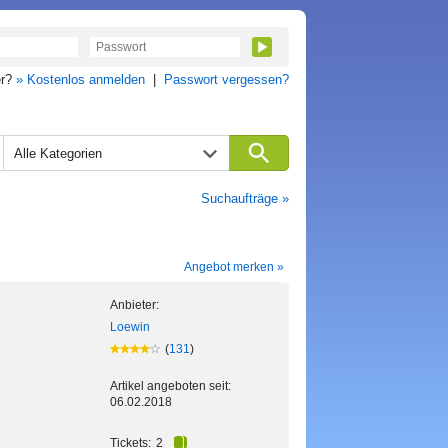
er?
» Kostenlos anmelden
|
Passwort vergessen?
Alle Kategorien
Suchaufträge »
Angebot merken »
Anbieter:
Loewin
(
131
)
Artikel angeboten seit:
06.02.2018
Tickets:
2