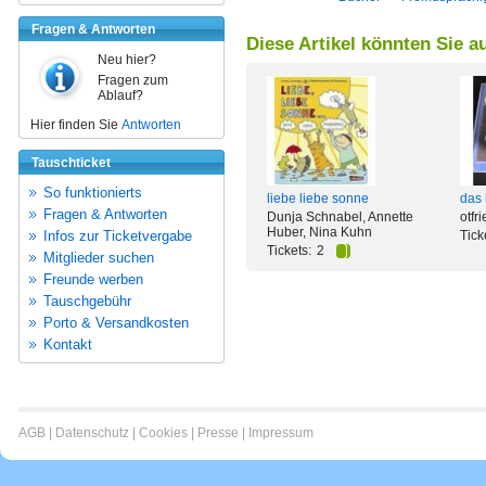
Fragen & Antworten
Diese Artikel könnten Sie a
Neu hier?
Fragen zum
Ablauf?
Hier finden Sie
Antworten
Tauschticket
So funktionierts
liebe liebe sonne
das 
Fragen & Antworten
Dunja Schnabel, Annette
otfr
Huber, Nina Kuhn
Infos zur Ticketvergabe
Tick
Tickets:
2
Mitglieder suchen
Freunde werben
Tauschgebühr
Porto & Versandkosten
Kontakt
AGB
|
Datenschutz
|
Cookies
|
Presse
|
Impressum