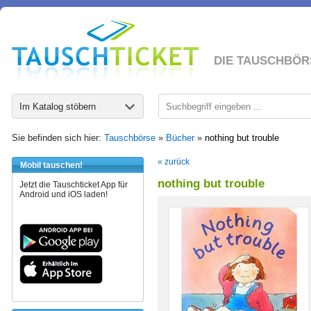
DIE TAUSCHBÖR
Im Katalog stöbern
Sie befinden sich hier:
Tauschbörse
»
Bücher
»
nothing but trouble
« zurück
Mobil tauschen!
nothing but trouble
Jetzt die Tauschticket App für
Android und iOS laden!