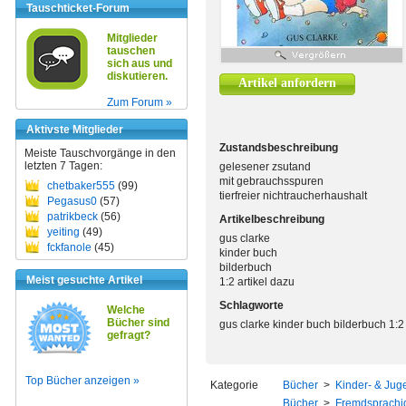
Tauschticket-Forum
Mitglieder
tauschen
sich aus und
diskutieren.
Artikel anfordern
Zum Forum »
Aktivste Mitglieder
Zustandsbeschreibung
Meiste Tauschvorgänge in den
letzten 7 Tagen:
gelesener zsutand
mit gebrauchsspuren
chetbaker555
(99)
tierfreier nichtraucherhaushalt
Pegasus0
(57)
patrikbeck
(56)
Artikelbeschreibung
yeiting
(49)
gus clarke
fckfanole
(45)
kinder buch
bilderbuch
Meist gesuchte Artikel
1:2 artikel dazu
Schlagworte
Welche
Bücher sind
gus clarke kinder buch bilderbuch 1:2 
gefragt?
Top Bücher anzeigen »
Kategorie
Bücher
>
Kinder- & Juge
Bücher
>
Fremdsprachi