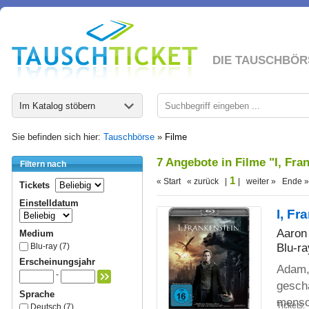
DIE TAUSCHBÖR
Im Katalog stöbern
Sie befinden sich hier:
Tauschbörse
»
Filme
7 Angebote in Filme "I, Fra
Filtern nach
1
« Start « zurück |
| weiter » Ende »
Tickets
Einstelldatum
I, Fr
Aaron 
Medium
Blu-ra
Blu-ray (7)
Erscheinungsjahr
Adam, 
-
gescha
Sprache
mensc
Tickets:
Deutsch (7)