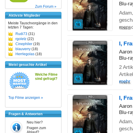
Blu-ra
Zum Forum »
Adam, 
Aktivste Mitglieder
gescha
Meiste Tauschvorgänge in den
mensc
letzten 7 Tagen:
Tickets:
Rudi73
(31)
rgoletz
(22)
I, Fr
Cinephiler
(19)
blauverry
(18)
Aaron 
Herrlegolas
(18)
Blu-ra
Meist gesuchte Artikel
2 Arti
Artike
Welche Filme
sind gefragt?
mehr
Tickets:
I, Fr
Top Filme anzeigen »
Aaron 
Blu-ra
Fragen & Antworten
Adam, 
Neu hier?
gescha
Fragen zum
Ablauf?