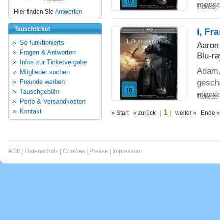
mensc
Tickets:
Hier finden Sie
Antworten
Tauschticket
I, Fr
So funktionierts
Aaron 
Fragen & Antworten
Blu-ra
Infos zur Ticketvergabe
Adam, 
Mitglieder suchen
gescha
Freunde werben
Tauschgebühr
mensc
Tickets:
Porto & Versandkosten
Kontakt
1
« Start « zurück |
| weiter » Ende »
AGB
|
Datenschutz
|
Cookies
|
Presse
|
Impressum