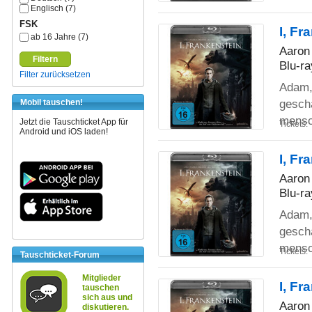
Englisch (7)
FSK
I, Fr
ab 16 Jahre (7)
Aaron 
Filtern
Blu-ra
Filter zurücksetzen
Adam, 
gescha
Mobil tauschen!
mensc
Jetzt die Tauschticket App für
Tickets:
Android und iOS laden!
I, Fr
Aaron 
Blu-ra
Adam, 
gescha
mensc
Tickets:
Tauschticket-Forum
Mitglieder
I, Fr
tauschen
sich aus und
Aaron 
diskutieren.