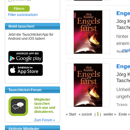
Filtern
Engel
Filter zurücksetzen
Jörg 
Tasch
Mobil tauschen!
Jetzt die Tauschticket App für
hinter
Android und iOS laden!
einem
... me
Tickets:
Enge
Jörg 
Tasch
Unheil
Tauschticket-Forum
ungehe
Mitglieder
tauschen
Tickets:
sich aus und
diskutieren.
1
« Start « zurück |
| weiter » Ende »
Zum Forum »
Aktivste Mitglieder