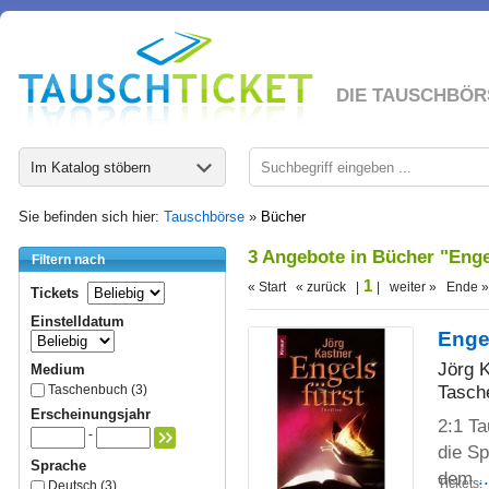
DIE TAUSCHBÖR
Im Katalog stöbern
Sie befinden sich hier:
Tauschbörse
»
Bücher
3 Angebote in Bücher "Enge
Filtern nach
1
« Start « zurück |
| weiter » Ende »
Tickets
Einstelldatum
Engel
Jörg 
Medium
Tasch
Taschenbuch (3)
Erscheinungsjahr
2:1 T
-
die Sp
Sprache
dem
.
Tickets:
Deutsch (3)