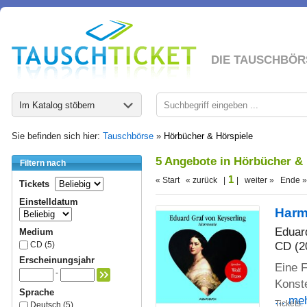
DIE TAUSCHBÖR
Im Katalog stöbern
Sie befinden sich hier:
Tauschbörse
»
Hörbücher & Hörspiele
5 Angebote in Hörbücher &
Filtern nach
1
« Start « zurück |
| weiter » Ende »
Tickets
Einstelldatum
Harm
Eduar
Medium
CD (2
CD (5)
Erscheinungsjahr
Eine 
-
Konste
Sprache
... me
Tickets:
Deutsch (5)