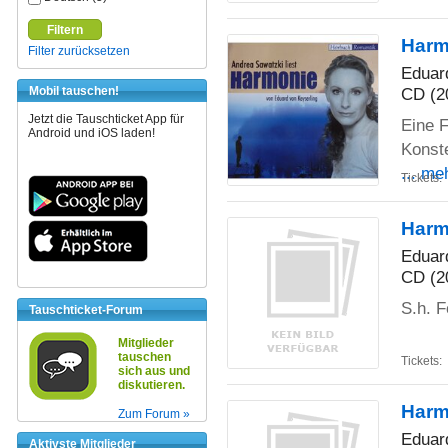
Filtern
Harm
Filter zurücksetzen
Eduar
CD (2
Mobil tauschen!
Jetzt die Tauschticket App für
Eine 
Android und iOS laden!
Konste
... me
Tickets:
Harm
Eduar
CD (2
S.h. 
Tauschticket-Forum
Mitglieder
tauschen
Tickets:
sich aus und
diskutieren.
Harm
Zum Forum »
Eduar
Aktivste Mitglieder