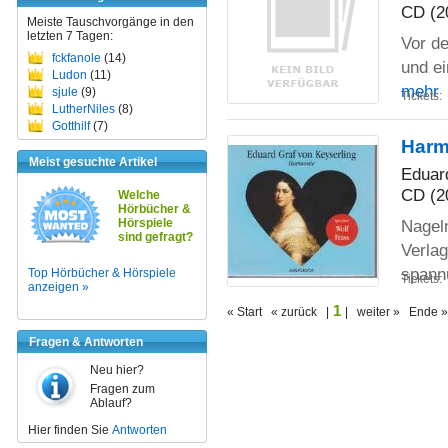
CD (2
Meiste Tauschvorgänge in den
letzten 7 Tagen:
Vor de
fckfanole
(14)
und e
Ludon
(11)
mehr
sjule
(9)
Tickets:
LutherNiles
(8)
Gotthilf
(7)
Harm
Meist gesuchte Artikel
Eduar
CD (2
Welche
Hörbücher &
Nageln
Hörspiele
sind gefragt?
Verlag
spann
Top Hörbücher & Hörspiele
Tickets:
anzeigen »
1
« Start « zurück |
| weiter » Ende »
Fragen & Antworten
Neu hier?
Fragen zum
Ablauf?
Hier finden Sie
Antworten