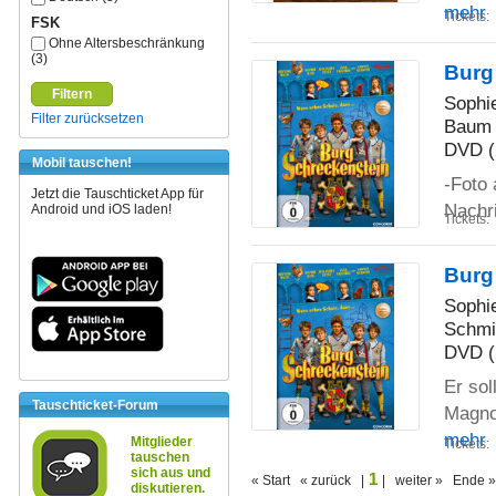
mehr
Tickets:
FSK
Ohne Altersbeschränkung
(3)
Burg
Filtern
Sophi
Filter zurücksetzen
Baum
DVD (
Mobil tauschen!
-Foto 
Jetzt die Tauschticket App für
Nachri
Android und iOS laden!
Tickets:
Burg
Sophi
Schmi
DVD (
Er sol
Tauschticket-Forum
Magno
mehr
Mitglieder
Tickets:
tauschen
sich aus und
1
« Start « zurück |
| weiter » Ende »
diskutieren.