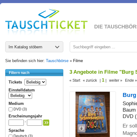
DIE TAUSCHBÖR
Im Katalog stöbern
Sie befinden sich hier:
Tauschbörse
»
Filme
3 Angebote in Filme "Burg 
Filtern nach
1
« Start « zurück |
| weiter » Ende »
Tickets
Einstelldatum
Burg
Sophi
Medium
Baum
DVD (3)
DVD (
Erscheinungsjahr
-
Er sol
Sprache
Magno
Deutsch (3)