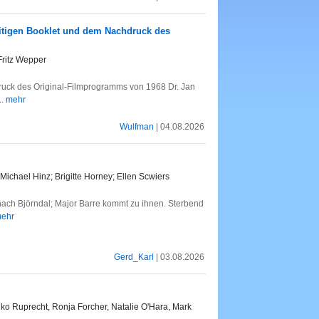
seitigen Booklet und dem Nachdruck des
Fritz Wepper
ruck des Original-Filmprogramms von 1968 Dr. Jan
... mehr
Wulfman
| 04.08.2026
Michael Hinz; Brigitte Horney; Ellen Scwiers
nach Björndal; Major Barre kommt zu ihnen. Sterbend
mehr
Gerd_Karl
| 03.08.2026
ko Ruprecht, Ronja Forcher, Natalie O'Hara, Mark