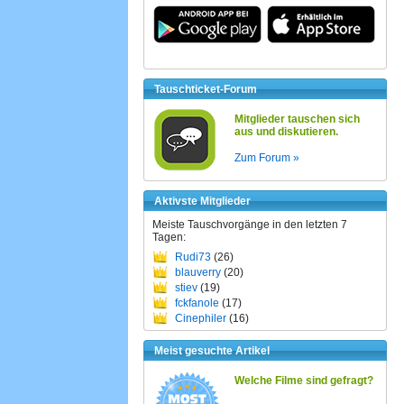
Tauschticket-Forum
Mitglieder tauschen sich
aus und diskutieren.
Zum Forum »
Aktivste Mitglieder
Meiste Tauschvorgänge in den letzten 7
Tagen:
Rudi73
(26)
blauverry
(20)
stiev
(19)
fckfanole
(17)
Cinephiler
(16)
Meist gesuchte Artikel
Welche Filme sind gefragt?