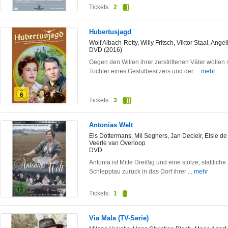
Tickets:
2
Hubertusjagd
Wolf Albach-Retty, Willy Fritsch, Viktor Staal, An
DVD (2016)
Gegen den Willen ihrer zerstrittenen Väter wollen
Tochter eines Gestütbesitzers und der
... mehr
Tickets:
3
Antonias Welt
Els Dottermans, Mil Seghers, Jan Decleir, Elsie d
Veerle van Overloop
DVD
Antonia ist Mitte Dreißig und eine stolze, stattlich
Schlepptau zurück in das Dorf ihrer
... mehr
Tickets:
1
Via Mala (TV-Serie)