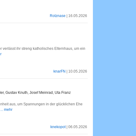
Rotznase
| 16.05.2026
 verlässt ihr streng katholisches Elternhaus, um ein
r
knarFN
| 10.05.2026
r, Gustav Knuth, Josef Meinrad, Uta Franz
nheit aus, um Spannungen in der glücklichen Ehe
.
... mehr
knekopot
| 06.05.2026