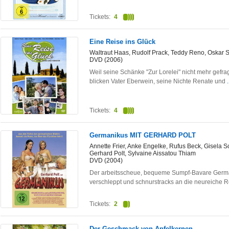
Tickets:
4
Eine Reise ins Glück
Waltraut Haas, Rudolf Prack, Teddy Reno, Oskar 
DVD (2006)
Weil seine Schänke "Zur Lorelei" nicht mehr gefragt
blicken Vater Eberwein, seine Nichte Renate und
Tickets:
4
Germanikus MIT GERHARD POLT
Annette Frier, Anke Engelke, Rufus Beck, Gisela S
Gerhard Polt, Sylvaine Aissatou Thiam
DVD (2004)
Der arbeitsscheue, bequeme Sumpf-Bavare Germ
verschleppt und schnurstracks an die neureiche
Tickets:
2
Der Geschmack von Apfelkernen