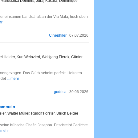
f, Maruschka Detmers, Juraj Kukura, Dominique
 der einsamen Landschaft an der Via Mala, hoch oben
hr
Cinephiler
| 07.07.2026
l Haider, Kurt Weinzierl, Wolfgang Fierek, Günter
mengezogen. Das Glück scheint perfekt. Heiraten
edet
... mehr
godrica
| 30.06.2026
 Sammeln
, Walter Müller, Rudolf Forster, Ulrich Beiger
t seine hübsche Chefin Josepha. Er schreibt Gedichte
. mehr