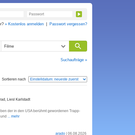
er?
» Kostenlos anmelden
|
Passwort vergessen?
Filme
Suchaufträge »
Sortieren nach
ad, Liesl Karlstadt
Leben der in den USA berühmt gewordenen Trapp-
h und
... mehr
arado
| 06.08.2026