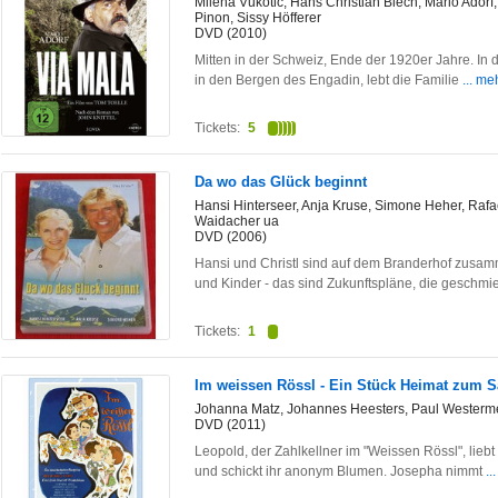
Milena Vukotic, Hans Christian Blech, Mario Ador
Pinon, Sissy Höfferer
DVD (2010)
Mitten in der Schweiz, Ende der 1920er Jahre. In
in den Bergen des Engadin, lebt die Familie
... me
Tickets:
5
Da wo das Glück beginnt
Hansi Hinterseer, Anja Kruse, Simone Heher, Rafae
Waidacher ua
DVD (2006)
Hansi und Christl sind auf dem Branderhof zusam
und Kinder - das sind Zukunftspläne, die geschmi
Tickets:
1
Im weissen Rössl - Ein Stück Heimat zum
Johanna Matz, Johannes Heesters, Paul Westermeier
DVD (2011)
Leopold, der Zahlkellner im "Weissen Rössl", lieb
und schickt ihr anonym Blumen. Josepha nimmt
..