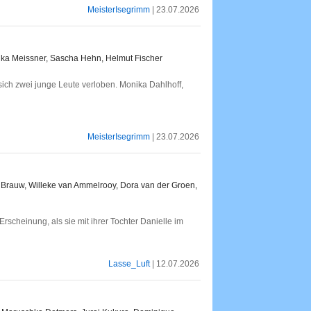
MeisterIsegrimm
| 23.07.2026
gelika Meissner, Sascha Hehn, Helmut Fischer
 sich zwei junge Leute verloben. Monika Dahlhoff,
MeisterIsegrimm
| 23.07.2026
e Brauw, Willeke van Ammelrooy, Dora van der Groen,
e Erscheinung, als sie mit ihrer Tochter Danielle im
Lasse_Luft
| 12.07.2026