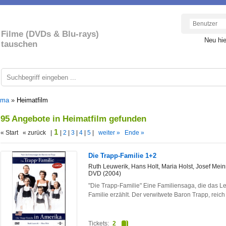
Filme (DVDs & Blu-rays)
Neu hi
tauschen
ama
»
Heimatfilm
95 Angebote in Heimatfilm gefunden
1
« Start « zurück |
|
2
|
3
|
4
|
5
|
weiter »
Ende »
Die Trapp-Familie 1+2
Ruth Leuwerik, Hans Holt, Maria Holst, Josef Meinr
DVD (2004)
"Die Trapp-Familie" Eine Familiensaga, die das 
Familie erzählt. Der verwitwete Baron Trapp, reic
Tickets:
2