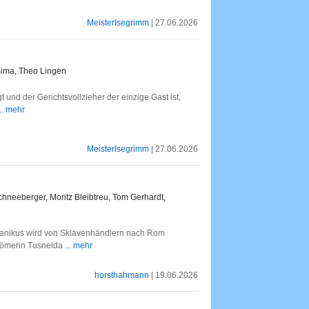
MeisterIsegrimm
| 27.06.2026
Sima, Theo Lingen
 und der Gerichtsvollzieher der einzige Gast ist,
... mehr
MeisterIsegrimm
| 27.06.2026
chneeberger, Moritz Bleibtreu, Tom Gerhardt,
anikus wird von Sklavenhändlern nach Rom
 Römerin Tusnelda
... mehr
horsthahmann
| 19.06.2026