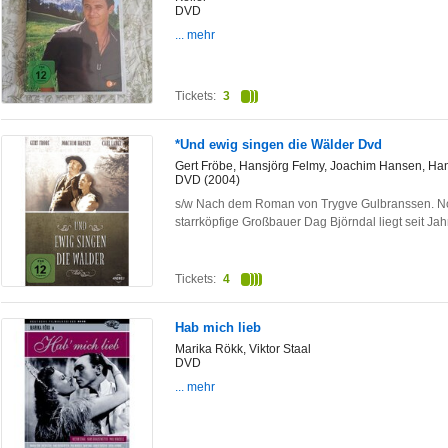
DVD
... mehr
Tickets:
3
*Und ewig singen die Wälder Dvd
Gert Fröbe, Hansjörg Felmy, Joachim Hansen, Hans
DVD (2004)
s/w Nach dem Roman von Trygve Gulbranssen. No
starrköpfige Großbauer Dag Björndal liegt seit Ja
Tickets:
4
Hab mich lieb
Marika Rökk, Viktor Staal
DVD
... mehr