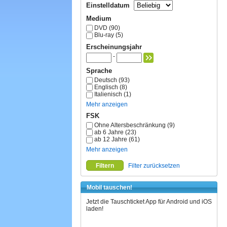
Einstelldatum
Medium
DVD (90)
Blu-ray (5)
Erscheinungsjahr
-
Sprache
Deutsch (93)
Englisch (8)
Italienisch (1)
Mehr anzeigen
FSK
Ohne Altersbeschränkung (9)
ab 6 Jahre (23)
ab 12 Jahre (61)
Mehr anzeigen
Filtern
Filter zurücksetzen
Mobil tauschen!
Jetzt die Tauschticket App für Android und iOS
laden!