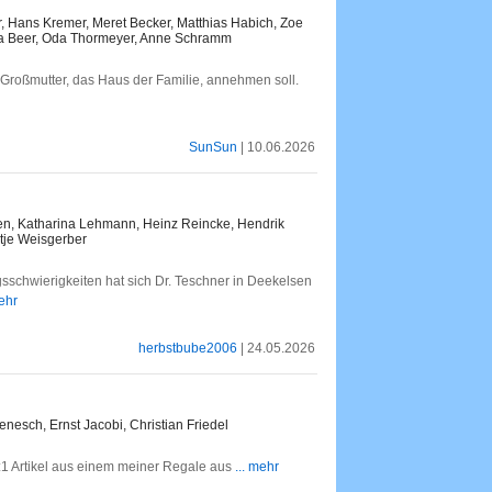
, Hans Kremer, Meret Becker, Matthias Habich, Zoe
la Beer, Oda Thormeyer, Anne Schramm
er Großmutter, das Haus der Familie, annehmen soll.
SunSun
| 10.06.2026
sen, Katharina Lehmann, Heinz Reincke, Hendrik
tje Weisgerber
schwierigkeiten hat sich Dr. Teschner in Deekelsen
mehr
herbstbube2006
| 24.05.2026
Benesch, Ernst Jacobi, Christian Friedel
2:1 Artikel aus einem meiner Regale aus
... mehr