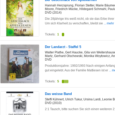
Hannah Herzsprung, Florian Stetter, Marie Bäumer
Moore, Friedrich Mücke, Hildegard Schmahl, Pau
DVD (2014)
Die 28jährige Iris weiß nicht, ob sie das Erbe ihr
Um sich Klarheit zu verschaffen, bleibt sie
... mehr
Tickets:
1
Der Landarzt - Staffel 5
Walter Plathe, Gert Haucke, Gila von Weitershau
Martz, Gerhard Olschewski, Monika Woytowicz, An
DVD
Produktionsjahre: 1992/1993 Nach einigen Anfangs
gut eingelebt. Aus der Familie Mattiesen ist er
... 
Tickets:
5
Das weisse Band
Steffi Kühnert, Ulrich Tukur, Ursina Lardi, Leonie 
DVD (2010)
2:1 Tausch, bitte suchen Sie sich einen weiteren 