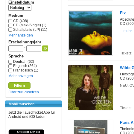
Einstelldatum
Fix
Medium
Absolute
CD (408)
CD (200
CD (Maxi/Single) (1)
Schallplatte (LP) (11)
... mehr
Mehr anzeigen
Erscheinungsjahr
-
Tickets:
Sprache
Deutsch (62)
Englisch (264)
Wilde G
Französisch (1)
Flexkög
Mehr anzeigen
CD (200
Filtern
NEU, OVP
Filter zurücksetzen
Mobil tauschen!
Tickets:
Jetzt die Tauschticket App für
Android und iOS laden!
Paris A
Theloni
CD (200