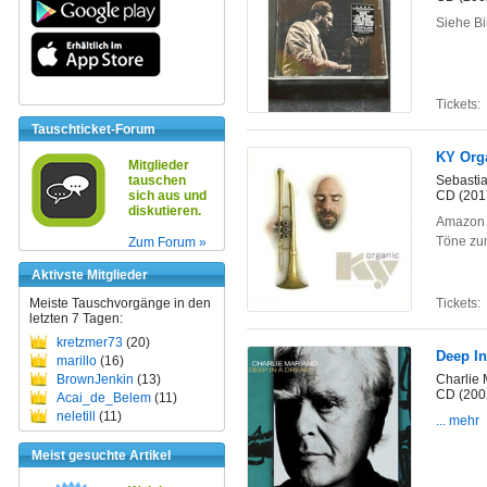
Siehe Bi
Tickets:
Tauschticket-Forum
KY Org
Mitglieder
tauschen
Sebastia
sich aus und
CD (201
diskutieren.
Amazon K
Töne zum
Zum Forum »
Aktivste Mitglieder
Meiste Tauschvorgänge in den
Tickets:
letzten 7 Tagen:
kretzmer73
(20)
Deep I
marillo
(16)
BrownJenkin
(13)
Charlie 
CD (200
Acai_de_Belem
(11)
neletill
(11)
... mehr
Meist gesuchte Artikel