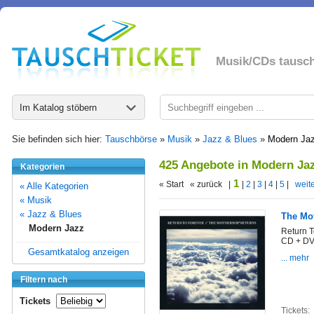
Musik/CDs tausc
Im Katalog stöbern
Sie befinden sich hier:
Tauschbörse
»
Musik
»
Jazz & Blues
»
Modern Ja
425 Angebote in Modern Ja
Kategorien
1
« Start « zurück |
|
2
|
3
|
4
|
5
|
weite
« Alle Kategorien
« Musik
« Jazz & Blues
The Mo
Modern Jazz
Return T
CD + DV
Gesamtkatalog anzeigen
... mehr
Filtern nach
Tickets
Tickets: