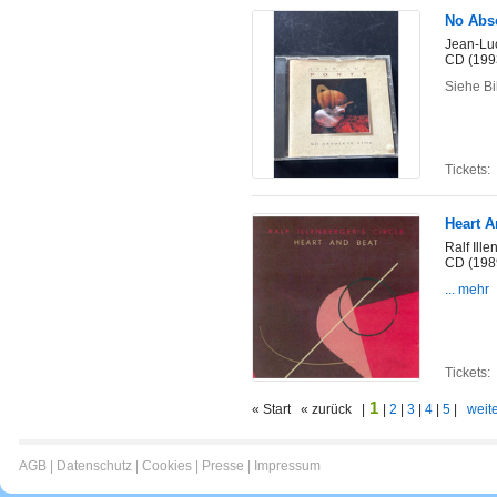
No Abs
Jean-Lu
CD (199
Siehe Bi
Tickets:
Heart A
Ralf Ille
CD (198
... mehr
Tickets:
1
« Start « zurück |
|
2
|
3
|
4
|
5
|
weite
AGB
|
Datenschutz
|
Cookies
|
Presse
|
Impressum